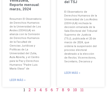
Venezuela,
del TSJ
Reporte mensual:
marzo, 2024
El Observatorio de
Derechos Humanos de la
Resumen El Observatorio
Universidad de Los Andes
de Derechos Humanos
(ODH-ULA) rechaza la
de la Universidad de Los
decisión emanada de la
Andes (ODHULA) en
Sala Electoral del Tribunal
alianza con la Comisión
Supremo de Justicia
de Derechos Humanos
(TSJ), publicada el 20 de
de la Facultad de
marzo de 2024, que
Ciencias Jurídicas y
ordena la suspensión del
Políticas de La
proceso electoral
Universidad del Zulia,
destinado a la elección
Aula Abierta, y el Centro
de Rector, Vicerrectores,
para la Paz y Derechos
Secretario, Decanos y
Humanos “Padre Luis
María Olaso” de
LEER MÁS »
LEER MÁS »
1
2
3
4
5
6
7
8
9
10
11