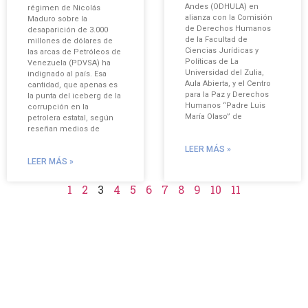
Andes (ODHULA) en
régimen de Nicolás
alianza con la Comisión
Maduro sobre la
de Derechos Humanos
desaparición de 3.000
de la Facultad de
millones de dólares de
Ciencias Jurídicas y
las arcas de Petróleos de
Políticas de La
Venezuela (PDVSA) ha
Universidad del Zulia,
indignado al país. Esa
Aula Abierta, y el Centro
cantidad, que apenas es
para la Paz y Derechos
la punta del iceberg de la
Humanos “Padre Luis
corrupción en la
María Olaso” de
petrolera estatal, según
reseñan medios de
LEER MÁS »
LEER MÁS »
1
2
3
4
5
6
7
8
9
10
11