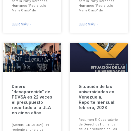
para la Paz y Derechos
para la Paz y Derechos
Humanos “Padre Luis
Humanos “Padre Luis
María Olaso” de
María Olaso” de
LEER MÁS »
LEER MÁS »
Dinero
Situación de las
“desaparecido” de
universidades en
PDVSA es 22 veces
Venezuela,
el presupuesto
Reporte mensual:
recortado a la ULA
febrero, 2023
en cinco años
Resumen El Observatorio
de Derechos Humanos
(Mérida, 24/03/2023).- El
de la Universidad de Los
reciente anuncio del