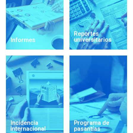
Ver informes
Ver reportes
Reportes
universitarios
Informes
Ver Incidencias
Ver programas
Incidencia
Programa de
internacional
pasantías