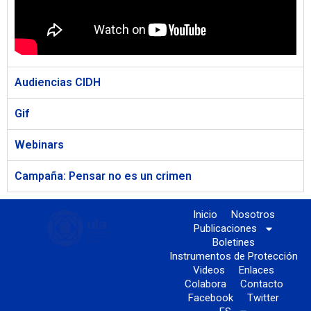
Audiencias CIDH
Gif
Webinars
Campaña: Pensar no es un crimen
Inicio
Nosotros
Publicaciones
Boletines
Instrumentos de Protección
Videos
Enlaces
Colabora
Contacto
Facebook
Twitter