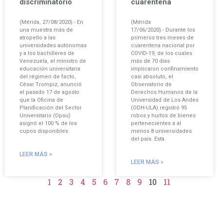
discriminatorio
cuarentena
(Mérida, 27/08/2020).- En
(Mérida
una muestra más de
17/06/2020).- Durante los
atropello a las
primeros tres meses de
universidades autónomas
cuarentena nacional por
y a los bachilleres de
COVID-19, de los cuales
Venezuela, el ministro de
más de 70 días
educación universitaria
implicaron confinamiento
del régimen de facto,
casi absoluto, el
César Trompiz, anunció
Observatorio de
el pasado 17 de agosto
Derechos Humanos de la
que la Oficina de
Universidad de Los Andes
Planificación del Sector
(ODH-ULA) registró 95
Universitario (Opsu)
robos y hurtos de bienes
asignó el 100 % de los
pertenecientes a al
cupos disponibles
menos 8 universidades
del país. Esta
LEER MÁS »
LEER MÁS »
1
2
3
4
5
6
7
8
9
10
11