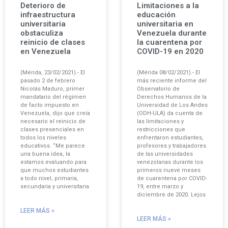
Deterioro de
Limitaciones a la
infraestructura
educación
universitaria
universitaria en
obstaculiza
Venezuela durante
reinicio de clases
la cuarentena por
en Venezuela
COVID-19 en 2020
(Mérida, 23/02/2021).- El
(Mérida 08/02/2021).- El
pasado 2 de febrero
más reciente informe del
Nicolás Maduro, primer
Observatorio de
mandatario del régimen
Derechos Humanos de la
de facto impuesto en
Universidad de Los Andes
Venezuela, dijo que creía
(ODH-ULA) da cuenta de
necesario el reinicio de
las limitaciones y
clases presenciales en
restricciones que
todos los niveles
enfrentaron estudiantes,
educativos. “Me parece
profesores y trabajadores
una buena idea, la
de las universidades
estamos evaluando para
venezolanas durante los
que muchos estudiantes
primeros nueve meses
a todo nivel, primaria,
de cuarentena por COVID-
secundaria y universitaria
19, entre marzo y
diciembre de 2020. Lejos
LEER MÁS »
LEER MÁS »