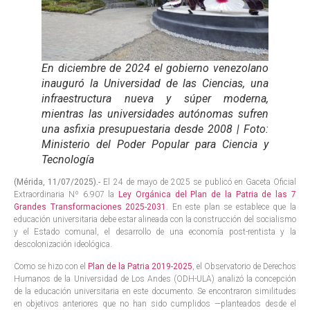
En diciembre de 2024 el gobierno venezolano
inauguró la Universidad de las Ciencias, una
infraestructura nueva y súper moderna,
mientras las universidades autónomas sufren
una asfixia presupuestaria desde 2008 | Foto:
Ministerio del Poder Popular para Ciencia y
Tecnología
(Mérida, 11/07/2025).-
El 24 de mayo de 2025 se publicó en Gaceta Oficial
Extraordinaria Nº 6.907 la
Ley Orgánica del Plan de la Patria de las 7
Grandes Transformaciones 2025-2031
. En este plan se establece que la
educación universitaria debe estar alineada con la construcción del socialismo
y el Estado comunal, el desarrollo de una economía post-rentista y la
descolonización ideológica.
Como se hizo con el
Plan de la Patria 2019-2025
, el Observatorio de Derechos
Humanos de la Universidad de Los Andes (ODH-ULA) analizó la concepción
de la educación universitaria en este documento. Se encontraron similitudes
en objetivos anteriores que no han sido cumplidos —planteados desde el