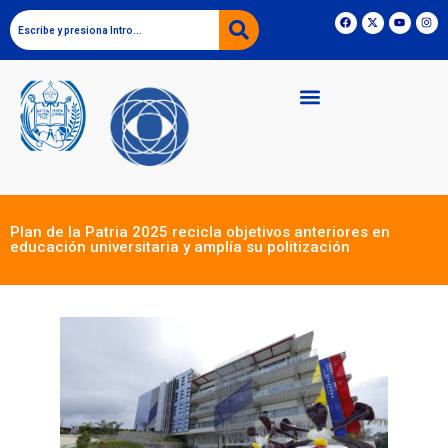
Plan de la Patria 2025 recicla objetivos anteriores en
educación universitaria y amplía su politización