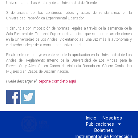
Universidad de Los Andes y de la Universidad de Oriente.
3 denuncias por los continuos robos y actos de vandalismos en la
Universidad Pedagógica Experimental Libertador.
1 denuncia por imposición de normas ilegales a través de la sentencia de la
Sala Electoral del Tribunal Supremo de Justicia que suspende las elecciones
en la Universidad de Los Andes, violentando así una vez más la autonomía y
el derecho a elegir de la comunidad universitaria.
Finalmente se incluye en este reporte la aprobación en la Universidad de Los
Andes del Reglamento Interno de la Universidad de Los Andes para la
Prevención y Atención en Casos de Violencia Basada en Género Contra las
Mujeres o en Casos de Discriminación.
Puede descargar el
Reporte completo aquí
Inicio
Nosotros
Publicaciones
Boletines
Instrumentos de Protección