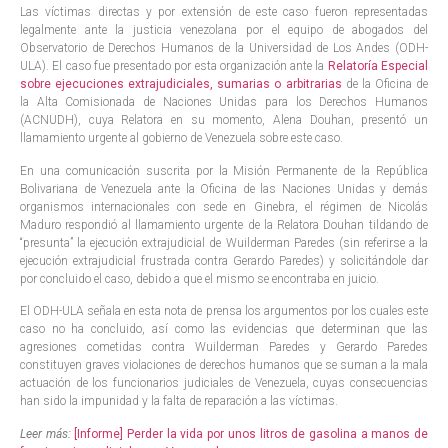
Las víctimas directas y por extensión de este caso fueron representadas
legalmente ante la justicia venezolana por el equipo de abogados del
Observatorio de Derechos Humanos de la Universidad de Los Andes (ODH-
ULA). El caso fue presentado por esta organización ante la
Relatoría Especial
sobre ejecuciones extrajudiciales, sumarias o arbitrarias
de la Oficina de
la Alta Comisionada de Naciones Unidas para los Derechos Humanos
(ACNUDH), cuya Relatora en su momento, Alena Douhan, presentó un
llamamiento urgente al gobierno de Venezuela sobre este caso.
En una comunicación suscrita por la Misión Permanente de la República
Bolivariana de Venezuela ante la Oficina de las Naciones Unidas y demás
organismos internacionales con sede en Ginebra, el régimen de Nicolás
Maduro respondió al llamamiento urgente de la Relatora Douhan tildando de
“presunta” la ejecución extrajudicial de Wuilderman Paredes (sin referirse a la
ejecución extrajudicial frustrada contra Gerardo Paredes) y solicitándole dar
por concluido el caso, debido a que el mismo se encontraba en juicio.
El ODH-ULA señala en esta nota de prensa los argumentos por los cuales este
caso no ha concluido, así como las evidencias que determinan que las
agresiones cometidas contra Wuilderman Paredes y Gerardo Paredes
constituyen graves violaciones de derechos humanos que se suman a la mala
actuación de los funcionarios judiciales de Venezuela, cuyas consecuencias
han sido la impunidad y la falta de reparación a las víctimas.
Leer más:
[Informe] Perder la vida por unos litros de gasolina a manos de