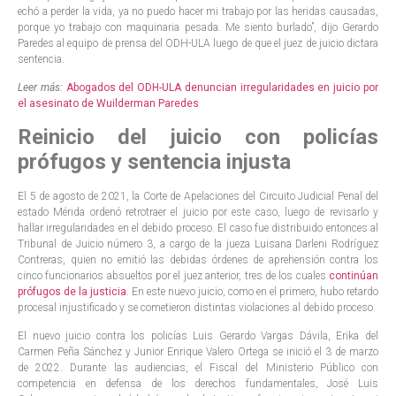
echó a perder la vida, ya no puedo hacer mi trabajo por las heridas causadas,
porque yo trabajo con maquinaria pesada. Me siento burlado”, dijo Gerardo
Paredes al equipo de prensa del ODH-ULA luego de que el juez de juicio dictara
sentencia.
Leer más:
Abogados del ODH-ULA denuncian irregularidades en juicio por
el asesinato de Wuilderman Paredes
Reinicio del juicio con policías
prófugos y sentencia injusta
El 5 de agosto de 2021, la Corte de Apelaciones del Circuito Judicial Penal del
estado Mérida ordenó retrotraer el juicio por este caso, luego de revisarlo y
hallar irregularidades en el debido proceso. El caso fue distribuido entonces al
Tribunal de Juicio número 3, a cargo de la jueza Luisana Darleni Rodríguez
Contreras, quien no emitió las debidas órdenes de aprehensión contra los
cinco funcionarios absueltos por el juez anterior, tres de los cuales
continúan
prófugos de la justicia
. En este nuevo juicio, como en el primero, hubo retardo
procesal injustificado y se cometieron distintas violaciones al debido proceso.
El nuevo juicio contra los policías Luis Gerardo Vargas Dávila, Erika del
Carmen Peña Sánchez y Junior Enrique Valero Ortega se inició el 3 de marzo
de 2022. Durante las audiencias, el Fiscal del Ministerio Público con
competencia en defensa de los derechos fundamentales, José Luis