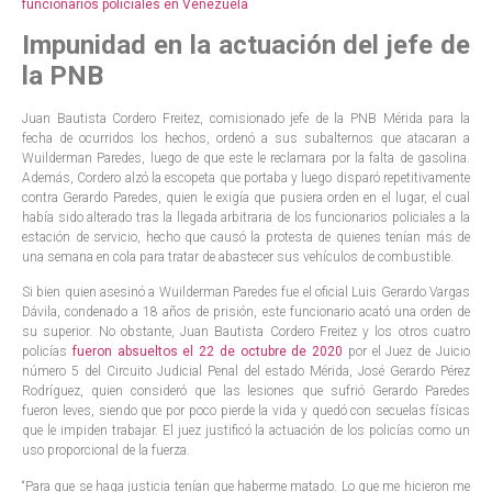
funcionarios policiales en Venezuela
Impunidad en la actuación del jefe de
la PNB
Juan Bautista Cordero Freitez, comisionado jefe de la PNB Mérida para la
fecha de ocurridos los hechos, ordenó a sus subalternos que atacaran a
Wuilderman Paredes, luego de que este le reclamara por la falta de gasolina.
Además, Cordero alzó la escopeta que portaba y luego disparó repetitivamente
contra Gerardo Paredes, quien le exigía que pusiera orden en el lugar, el cual
había sido alterado tras la llegada arbitraria de los funcionarios policiales a la
estación de servicio, hecho que causó la protesta de quienes tenían más de
una semana en cola para tratar de abastecer sus vehículos de combustible.
Si bien quien asesinó a Wuilderman Paredes fue el oficial Luis Gerardo Vargas
Dávila, condenado a 18 años de prisión, este funcionario acató una orden de
su superior. No obstante, Juan Bautista Cordero Freitez y los otros cuatro
policías
fueron absueltos el 22 de octubre de 2020
por el Juez de Juicio
número 5 del Circuito Judicial Penal del estado Mérida, José Gerardo Pérez
Rodríguez, quien consideró que las lesiones que sufrió Gerardo Paredes
fueron leves, siendo que por poco pierde la vida y quedó con secuelas físicas
que le impiden trabajar. El juez justificó la actuación de los policías como un
uso proporcional de la fuerza.
“Para que se haga justicia tenían que haberme matado. Lo que me hicieron me