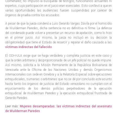
Colmenarez, no impulsó la búsqueda de testigos, funcionarios actuantes ni
expertos, cuya participación en el juicio eran esenciales. Esto conllevó a que en
varias oportunidades las audiencias fuesen suspendidas por carecer de
órganos de prueba contra los acusados.
A pesar de que la jueza condenó a Luis Gerardo Vargas Dávila por el homicidio
de Wuilderman Paredes, dicha sentencia no es definitiva ni firme. La defensa
del condenado puede volver a presentar un recurso de apelación, como lo hizo
en el primer juicio. Así mismo, la jueza no incluyó en su decisión la
obligatoriedad que tiene el Estado de resarcir y reparar el daño causado a las
víctimas indirectas del fallecido
.
El ODH-ULA exige que se haga verdadera y completa justicia en este caso y
que la orden arbitraria y desproporcionada de un jefe policial no quede impune.
Así mismo, solicita a la Misión Permanente de la República Bolivariana de
Venezuela ante la Oficina de las Naciones Unidas y demás Organismos
Internacionales con sede en Ginebra y a la Relatoría Especial sobre ejecuciones
extrajudiciales, sumarias o arbitrarias que no se dé por concluido este asunto
hasta tanto los órganos de justicia del Estado venezolano no cumplan con el
enjuiciamiento de los demás policías perpetradores de la ejecución
extrajudicial de Wuilderman Paredes y la ejecución extrajudicial frustrada de
Gerardo Paredes.
Leer más:
Mujeres desamparadas: las víctimas indirectas del asesinato
de Wuilderman Paredes