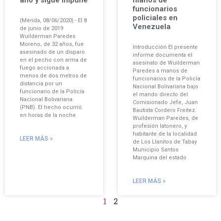
funcionarios
policiales en
(Mérida, 08/06/2020).- El 8
Venezuela
de junio de 2019
Wuilderman Paredes
Moreno, de 32 años, fue
Introducción El presente
asesinado de un disparo
informe documenta el
en el pecho con arma de
asesinato de Wuilderman
fuego accionada a
Paredes a manos de
menos de dos metros de
funcionarios de la Policía
distancia por un
Nacional Bolivariana bajo
funcionario de la Policía
el mando directo del
Nacional Bolivariana
Comisionado Jefe, Juan
(PNB). El hecho ocurrió
Bautista Cordero Freitez.
en horas de la noche
Wuilderman Paredes, de
profesión latonero, y
habitante de la localidad
LEER MÁS »
de Los Llanitos de Tabay
Municipio Santos
Marquina del estado
LEER MÁS »
1
2