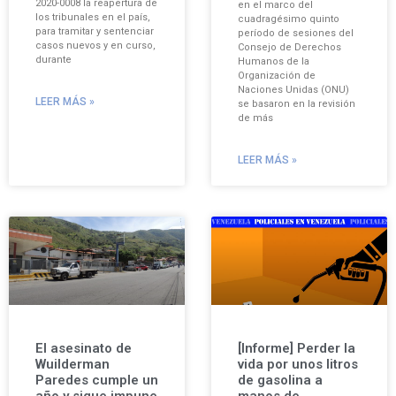
2020-0008 la reapertura de
en el marco del
los tribunales en el país,
cuadragésimo quinto
para tramitar y sentenciar
período de sesiones del
casos nuevos y en curso,
Consejo de Derechos
durante
Humanos de la
Organización de
Naciones Unidas (ONU)
LEER MÁS »
se basaron en la revisión
de más
LEER MÁS »
El asesinato de
[Informe] Perder la
Wuilderman
vida por unos litros
Paredes cumple un
de gasolina a
año y sigue impune
manos de