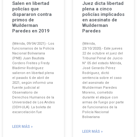
Salen en libertad
Juez dicta libertad
policías que
plena a cinco
dispararon contra
policías implicados
primos de
en asesinato de
Wuilderman
Wuilderman
Paredes en 2019
Paredes
(Mérida, 09/04/2021).- Los
(Mérida,
funcionarios de la Policía
23/10/2020).- Este jueves
Nacional Bolivariana
22 de octubre el juez del
(PNB) Juan Bautista
Tribunal Penal de Juicio
Cordero Freites y Fredy
N° 05 del estado Mérida,
Bladimir Rodríguez
José Gerardo Pérez
salieron en libertad plena
Rodríguez, dictó
el pasado 6 de abril de
sentencia sobre el caso
2021, según informó una
del asesinato de
fuente judicial al
Wuilderman Paredes
Observatorio de
Moreno, cometido
Derechos Humanos de la
durante el ataque con
Universidad de Los Andes
armas de fuego por parte
(ODH-ULA). La boleta de
de funcionarios de la
excarcelación fue
Policía Nacional
Bolivariana
LEER MÁS »
LEER MÁS »