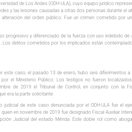
ersidad de Los Andes (ODH-ULA), cuyo equipo jurídico representa
des y las lesiones causadas a otras dos personas durante el ata
 alteración del orden público. Fue un crimen cometido por un p
so progresivo y diferenciado de la fuerza con uso indebido de
que. Los delitos cometidos por los implicados están contemplad
r este caso, el pasado 13 de enero, hubo seis diferimientos a s
or el Ministerio Público. Los testigos no fueron localizados
mbre de 2019 el Tribunal de Control, en conjunto con la Fisc
e era la parte solicitante.
to judicial de este caso denunciada por el ODH-ULA fue el 
quien en noviembre de 2019 fue designado Fiscal Auxiliar Interin
cripción Judicial del estado Mérida. Este doble rol como abo