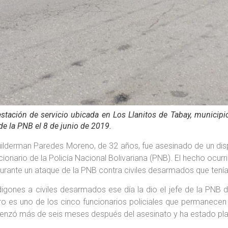
estación de servicio ubicada en Los Llanitos de Tabay, munici
de la PNB el 8 de junio de 2019.
uilderman Paredes Moreno, de 32 años, fue asesinado de un di
onario de la Policía Nacional Bolivariana (PNB). El hecho ocurri
durante un ataque de la PNB contra civiles desarmados que tení
gones a civiles desarmados ese día la dio el jefe de la PNB de
ro es uno de los cinco funcionarios policiales que permanecen 
comenzó más de seis meses después del asesinato y ha estado pla