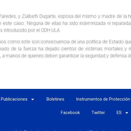
redes, y Zulibeth Dugarte, esposa del mismo y madre de la hi
e este caso. Ninguna de ellas ha sido indemnizada ni reparada 
as introducido por el ODH-ULA.
hos como este son consecuencia de una política de Estado que b
do de la fuerza ha dejado cientos de víctimas mortales y 
o, a manos de quienes deben garantizar la seguridad y defensa d
Publicaciones
Boletines
Instrumentos de Protección
Facebook
Twitter
ES