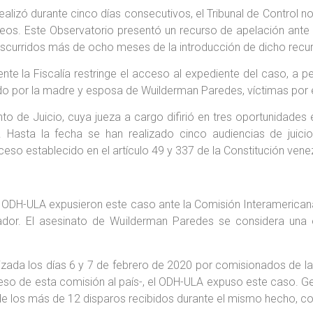
 realizó durante cinco días consecutivos, el Tribunal de Control n
neos. Este Observatorio presentó un recurso de apelación ante 
nscurridos más de ocho meses de la introducción de dicho recu
 la Fiscalía restringe el acceso al expediente del caso, a pe
do por la madre y esposa de Wuilderman Paredes, víctimas por
o de Juicio, cuya jueza a cargo difirió en tres oportunidades el i
asta la fecha se han realizado cinco audiencias de juicio
ceso establecido en el artículo 49 y 337 de la Constitución vene
 ODH-ULA expusieron este caso ante la Comisión Interamerican
ador. El asesinato de Wuilderman Paredes se considera una ej
izada los días 6 y 7 de febrero de 2020 por comisionados de la
greso de esta comisión al país-, el ODH-ULA expuso este caso. 
e los más de 12 disparos recibidos durante el mismo hecho, cont