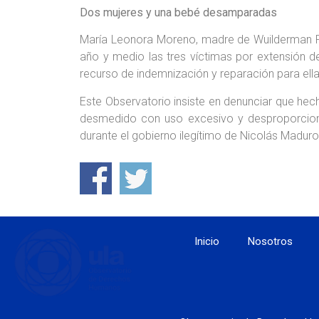
Dos mujeres y una bebé desamparadas
María Leonora Moreno, madre de Wuilderman Pa
año y medio las tres víctimas por extensión d
recurso de indemnización y reparación para ell
Este Observatorio insiste en denunciar que hec
desmedido con uso excesivo y desproporciona
durante el gobierno ilegítimo de Nicolás Madur
Inicio
Nosotros