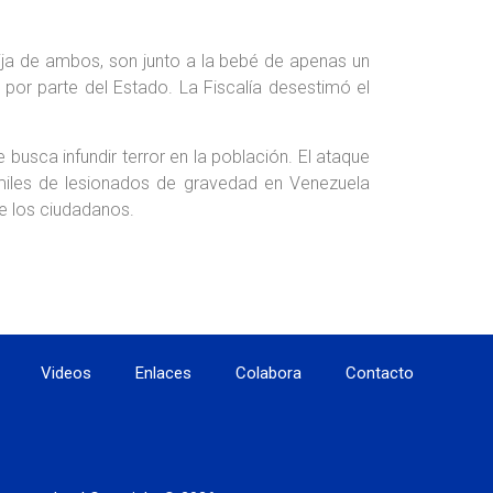
ja de ambos, son junto a la bebé de apenas un
por parte del Estado. La Fiscalía desestimó el
usca infundir terror en la población. El ataque
miles de lesionados de gravedad en Venezuela
e los ciudadanos.
Videos
Enlaces
Colabora
Contacto