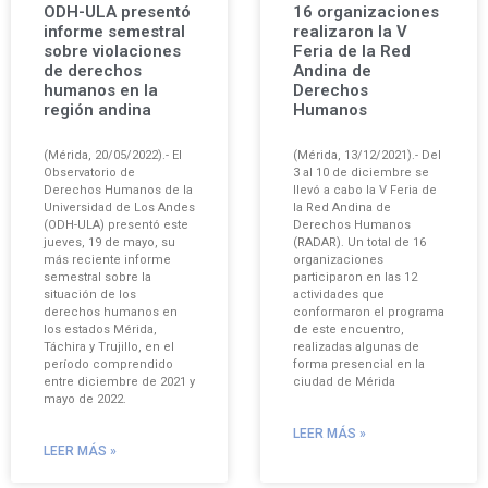
ODH-ULA presentó
16 organizaciones
informe semestral
realizaron la V
sobre violaciones
Feria de la Red
de derechos
Andina de
humanos en la
Derechos
región andina
Humanos
(Mérida, 20/05/2022).- El
(Mérida, 13/12/2021).- Del
Observatorio de
3 al 10 de diciembre se
Derechos Humanos de la
llevó a cabo la V Feria de
Universidad de Los Andes
la Red Andina de
(ODH-ULA) presentó este
Derechos Humanos
jueves, 19 de mayo, su
(RADAR). Un total de 16
más reciente informe
organizaciones
semestral sobre la
participaron en las 12
situación de los
actividades que
derechos humanos en
conformaron el programa
los estados Mérida,
de este encuentro,
Táchira y Trujillo, en el
realizadas algunas de
período comprendido
forma presencial en la
entre diciembre de 2021 y
ciudad de Mérida
mayo de 2022.
LEER MÁS »
LEER MÁS »