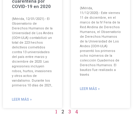
cuarentena por
COVID-19 en 2020
(Mérida,
11/12/2020).- Este viernes
11 de diciembre, en el
(Mérida, 12/01/2021).- El
marco de la IV Feria de la
Observatorio de
Red Andina de Derechos
Derechos Humanos de la
Humanos, el Observatorio
Universidad de Los Andes
de Derechos Humanos
(ODH-ULA) contabilizó un
de la Universidad de Los
total de 223 hechos
Andes (ODH-ULA)
delictivos cometidos
presentó los primeros
contra 13 universidades
ocho números de la
del país entre marzo y
colección Cuadernos de
diciembre de 2020. Las
Derechos Humanos. El
agresiones incluyen
bautizo fue realizado a
robos, hurtos, invasiones
través
y otros actos de
vandalismo. Durante los
primeros 10 días de 2021,
LEER MÁS »
LEER MÁS »
1
2
3
4