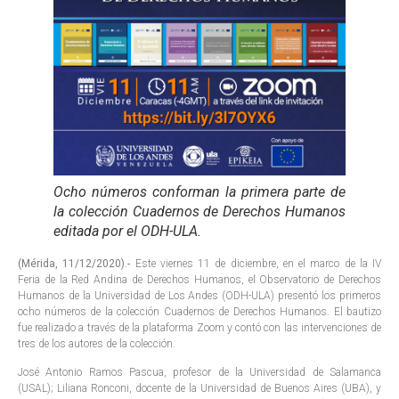
Ocho números conforman la primera parte de
la colección Cuadernos de Derechos Humanos
editada por el ODH-ULA.
(Mérida, 11/12/2020).-
Este viernes 11 de diciembre, en el marco de la IV
Feria de la Red Andina de Derechos Humanos, el Observatorio de Derechos
Humanos de la Universidad de Los Andes (ODH-ULA) presentó los primeros
ocho números de la colección Cuadernos de Derechos Humanos. El bautizo
fue realizado a través de la plataforma Zoom y contó con las intervenciones de
tres de los autores de la colección.
José Antonio Ramos Pascua, profesor de la Universidad de Salamanca
(USAL); Liliana Ronconi, docente de la Universidad de Buenos Aires (UBA), y