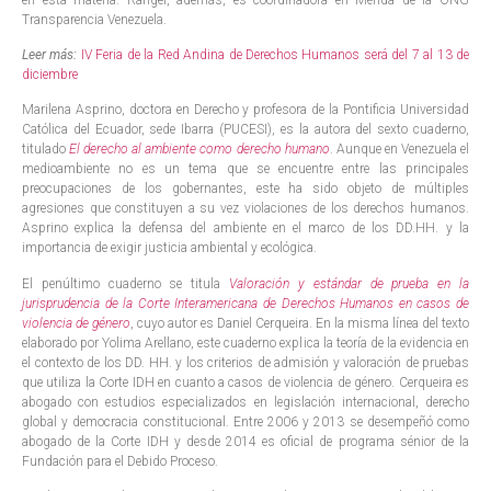
Transparencia Venezuela.
Leer más:
IV Feria de la Red Andina de Derechos Humanos será del 7 al 13 de
diciembre
Marilena Asprino, doctora en Derecho y profesora de la Pontificia Universidad
Católica del Ecuador, sede Ibarra (PUCESI), es la autora del sexto cuaderno,
titulado
El derecho al ambiente como derecho humano
. Aunque en Venezuela el
medioambiente no es un tema que se encuentre entre las principales
preocupaciones de los gobernantes, este ha sido objeto de múltiples
agresiones que constituyen a su vez violaciones de los derechos humanos.
Asprino explica la defensa del ambiente en el marco de los DD.HH. y la
importancia de exigir justicia ambiental y ecológica.
El penúltimo cuaderno se titula
Valoración y estándar de prueba en la
jurisprudencia de la Corte Interamericana de Derechos Humanos en casos de
violencia de género
, cuyo autor es Daniel Cerqueira. En la misma línea del texto
elaborado por Yolima Arellano, este cuaderno explica la teoría de la evidencia en
el contexto de los DD. HH. y los criterios de admisión y valoración de pruebas
que utiliza la Corte IDH en cuanto a casos de violencia de género. Cerqueira es
abogado con estudios especializados en legislación internacional, derecho
global y democracia constitucional. Entre 2006 y 2013 se desempeñó como
abogado de la Corte IDH y desde 2014 es oficial de programa sénior de la
Fundación para el Debido Proceso.