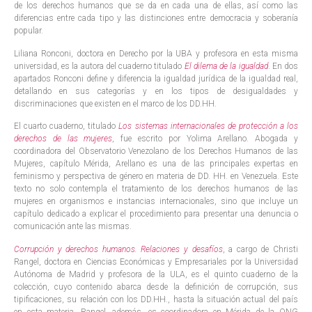
de los derechos humanos que se da en cada una de ellas, así como las
diferencias entre cada tipo y las distinciones entre democracia y soberanía
popular.
Liliana Ronconi, doctora en Derecho por la UBA y profesora en esta misma
universidad, es la autora del cuaderno titulado
El dilema de la igualdad
. En dos
apartados Ronconi define y diferencia la igualdad jurídica de la igualdad real,
detallando en sus categorías y en los tipos de desigualdades y
discriminaciones que existen en el marco de los DD.HH.
El cuarto cuaderno, titulado
Los sistemas internacionales de protección a los
derechos de las mujeres
, fue escrito por Yolima Arellano. Abogada y
coordinadora del Observatorio Venezolano de los Derechos Humanos de las
Mujeres, capítulo Mérida, Arellano es una de las principales expertas en
feminismo y perspectiva de género en materia de DD. HH. en Venezuela. Este
texto no solo contempla el tratamiento de los derechos humanos de las
mujeres en organismos e instancias internacionales, sino que incluye un
capítulo dedicado a explicar el procedimiento para presentar una denuncia o
comunicación ante las mismas.
Corrupción y derechos humanos. Relaciones y desafíos
, a cargo de Christi
Rangel, doctora en Ciencias Económicas y Empresariales por la Universidad
Autónoma de Madrid y profesora de la ULA, es el quinto cuaderno de la
colección, cuyo contenido abarca desde la definición de corrupción, sus
tipificaciones, su relación con los DD.HH., hasta la situación actual del país
en esta materia. Rangel, además, es coordinadora en Mérida de la ONG