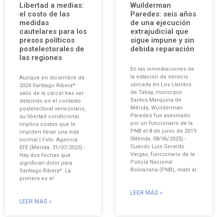
Libertad a medias:
Wuilderman
el costo de las
Paredes: seis años
medidas
de una ejecución
cautelares para los
extrajudicial que
presos políticos
sigue impune y sin
postelectorales de
debida reparación
las regiones
En las inmediaciones de
la estación de servicio
Aunque en diciembre de
ubicada en Los Llanitos
2024 Santiago Ribera*
de Tabay, municipio
salió de la cárcel tras ser
Santos Marquina de
detenido en el contexto
Mérida, Wuilderman
postelectoral venezolano,
Paredes fue asesinado
su libertad condicional
por un funcionario de la
implica costos que le
PNB el 8 de junio de 2019.
impiden llevar una vida
(Mérida, 08/06/2025).-
normal | Foto: Agencia
Cuando Luis Gerardo
EFE (Mérida, 31/07/2025).-
Vargas, funcionario de la
Hay dos fechas que
Policía Nacional
significan dolor para
Bolivariana (PNB), mató al
Santiago Ribera*. La
primera es el
LEER MÁS »
LEER MÁS »