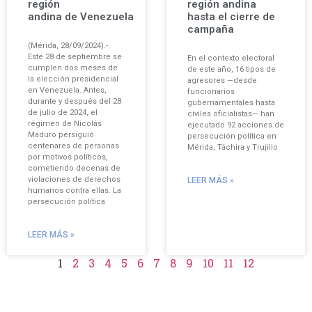
región
región andina
andina de Venezuela
hasta el cierre de
campaña
(Mérida, 28/09/2024).-
Este 28 de septiembre se
En el contexto electoral
cumplen dos meses de
de este año, 16 tipos de
la elección presidencial
agresores —desde
en Venezuela. Antes,
funcionarios
durante y después del 28
gubernamentales hasta
de julio de 2024, el
civiles oficialistas— han
régimen de Nicolás
ejecutado 92 acciones de
Maduro persiguió
persecución política en
centenares de personas
Mérida, Táchira y Trujillo
por motivos políticos,
cometiendo decenas de
violaciones de derechos
LEER MÁS »
humanos contra ellas. La
persecución política
LEER MÁS »
1
2
3
4
5
6
7
8
9
10
11
12