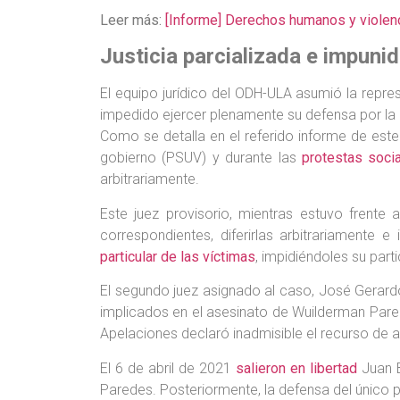
Leer más:
[Informe] Derechos humanos y violenc
Justicia parcializada e impuni
El equipo jurídico del ODH-ULA asumió la repres
impedido ejercer plenamente su defensa por la i
Como se detalla en el referido informe de este
gobierno (PSUV) y durante las
protestas soci
arbitrariamente.
Este juez provisorio, mientras estuvo frente
correspondientes, diferirlas arbitrariamente 
particular de las víctimas
, impidiéndoles su part
El segundo juez asignado al caso, José Gerardo
implicados en el asesinato de Wuilderman Pared
Apelaciones declaró inadmisible el recurso de a
El 6 de abril de 2021
salieron en libertad
Juan B
Paredes. Posteriormente, la defensa del único p