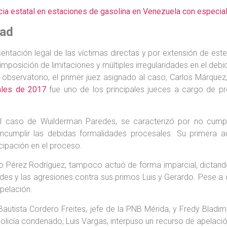
ia estatal en estaciones de gasolina en Venezuela con especial 
dad
entación legal de las víctimas directas y por extensión de este
mposición de limitaciones y múltiples irregularidades en el deb
 observatorio, el primer juez asignado al caso, Carlos Márquez,
ales de 2017
fue uno de los principales jueces a cargo de p
 al caso de Wuilderman Paredes, se caracterizó por no cumpl
e incumplir las debidas formalidades procesales. Su primera a
icipación en el proceso.
 Pérez Rodríguez, tampoco actuó de forma imparcial, dictando 
es y las agresiones contra sus primos Luis y Gerardo. Pese a qu
pelación.
autista Cordero Freites, jefe de la PNB Mérida, y Fredy Bladim
olicía condenado, Luis Vargas, interpuso un recurso de apelación