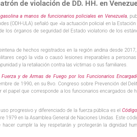
patrón de violación de DD. HH. en Venezue
e gasolina a manos de funcionarios policiales en Venezuela
, pu
s (ODH-ULA) señaló que «la actuación policial en la Estación 
e los órganos de seguridad del Estado violatorio de los están
ntena de hechos registrados en la región andina desde 2017, 
militares cegó la vida o causó lesiones irreparables a persona
nidad y la retaliación contra las víctimas o sus familiares.
a Fuerza y de Armas de Fuego por los Funcionarios Encargad
embre de 1990, en su 8vo. Congreso sobre Prevención del Delito
r el papel que corresponde a los funcionarios encargados de h
 uso progresivo y diferenciado de la fuerza pública es el
Código
bre 1979 en la Asamblea General de Naciones Unidas. Este códig
e hacer cumplir la ley respetarán y protegerán la dignidad 