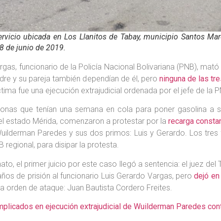
ervicio ubicada en Los Llanitos de Tabay, municipio Santos M
8 de junio de 2019.
as, funcionario de la Policía Nacional Bolivariana (PNB), mató
dre y su pareja también dependían de él, pero
ninguna de las tre
ctima fue una ejecución extrajudicial ordenada por el jefe de la 
onas que tenían una semana en cola para poner gasolina a su
el estado Mérida, comenzaron a protestar por la
recarga consta
ilderman Paredes y sus dos primos: Luis y Gerardo. Los tres
 regional, para disipar la protesta.
, el primer juicio por este caso llegó a sentencia: el juez del 
os de prisión al funcionario Luis Gerardo Vargas, pero
dejó en
e la orden de ataque: Juan Bautista Cordero Freites.
implicados en ejecución extrajudicial de Wuilderman Paredes con