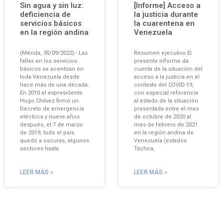
Sin agua y sin luz:
[Informe] Acceso a
deficiencia de
la justicia durante
servicios básicos
la cuarentena en
en la región andina
Venezuela
(Mérida, 30/09/2022).- Las
Resumen ejecutivo El
fallas en los servicios
presente informe da
básicos se acentúan en
cuenta de la situación del
toda Venezuela desde
acceso a la justicia en el
hace más de una década.
contexto del COVID-19,
En 2010 el expresidente
con especial referencia
Hugo Chávez firmó un
al estado de la situación
Decreto de emergencia
presentada entre el mes
eléctrica y nueve años
de octubre de 2020 al
después, el 7 de marzo
mes de febrero de 2021
de 2019, todo el país
en la región andina de
quedó a oscuras, algunos
Venezuela (estados
sectores hasta
Táchira,
LEER MÁS »
LEER MÁS »