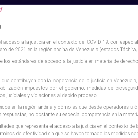
Í
o
l acceso a la justicia en el contexto del COVID-19, con especial
ro de 2021 en la región andina de Venezuela (estados Táchira, Mé
de los estándares de acceso a la justicia en materia de derech
que contribuyen con la inoperancia de la justicia en Venezuela
bilización impuestos por el gobierno, medidas de bioseguridad
s judiciales y violaciones al debido proceso.
ásicos en la región andina y cómo es que desde operadores u ór
nen respuestas, no obstante su especial competencia en la materi
tades que representa el acceso a la justicia en el contexto de l
términos de efectividad sin que se hayan tomado las medidas nece