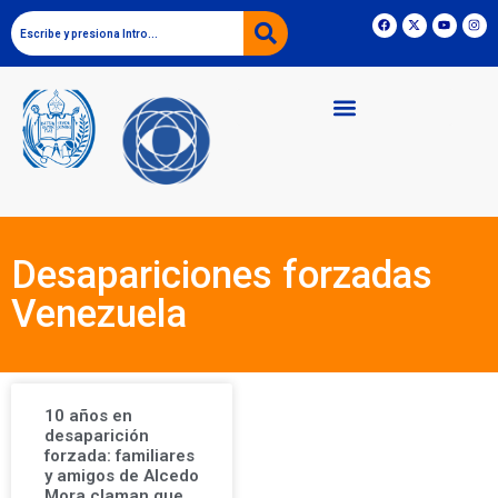
Desapariciones forzadas
Venezuela
10 años en
desaparición
forzada: familiares
y amigos de Alcedo
Mora claman que