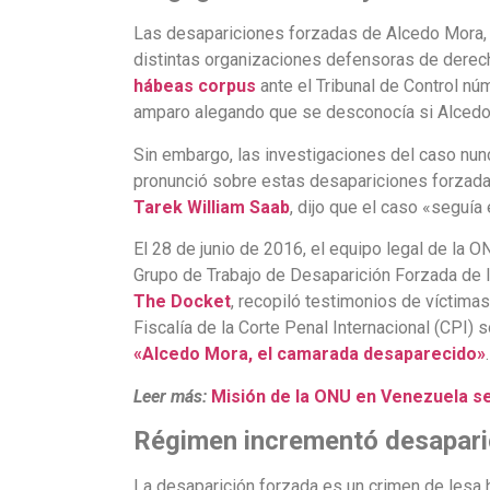
Las desapariciones forzadas de Alcedo Mora, E
distintas organizaciones defensoras de derec
hábeas corpus
ante el Tribunal de Control n
amparo alegando que se desconocía si Alcedo
Sin embargo, las investigaciones del caso nunc
pronunció sobre estas desapariciones forzadas 
Tarek William Saab
, dijo que el caso «seguía
El 28 de junio de 2016, el equipo legal de la
Grupo de Trabajo de Desaparición Forzada de la
The Docket
, recopiló testimonios de víctima
Fiscalía de la Corte Penal Internacional (CPI)
«Alcedo Mora, el camarada desaparecido»
.
Leer más:
Misión de la ONU en Venezuela se
Régimen incrementó desaparic
La desaparición forzada es un crimen de lesa 