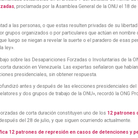
rzadas
, proclamada por la Asamblea General de la ONU el 18 de
ntad a las personas, o que estas resulten privadas de su liberta
por grupos organizados o por particulares que actúan en nombre 
y que luego se niegan a revelar la suerte o el paradero de esas p
la ley».
abajo sobre las Desapariciones Forzadas o Involuntarias de la O
 corta duración en Venezuela. Las expertas señalaron que había
ciones presidenciales, sin obtener respuesta.
fundizó antes y después de las elecciones presidenciales del 2
elatores y dos grupos de trabajo de la ONU», recordó la ONG Pr
orzadas de corta duración constituyen uno de los
12 patrones 
 después del 28 de julio, y que siguen ocurriendo actualmente.
ica 12 patrones de represión en casos de detenciones y pe