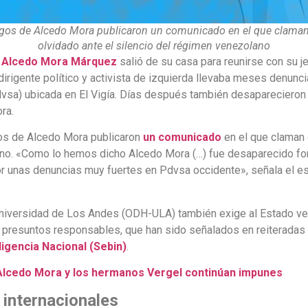
migos de Alcedo Mora publicaron un comunicado en el que claman
olvidado ante el silencio del régimen venezolano
o
Alcedo Mora Márquez
salió de su casa para reunirse con su j
l dirigente político y activista de izquierda llevaba meses denunc
dvsa) ubicada en El Vigía. Días después también desapareciero
ra.
gos de Alcedo Mora publicaron
un comunicado
en el que claman 
lano. «Como lo hemos dicho Alcedo Mora (…) fue desaparecido fo
or unas denuncias muy fuertes en Pdvsa occidente», señala el esc
niversidad de Los Andes (ODH-ULA) también exige al Estado ve
s presuntos responsables, que han sido señalados en reiteradas
ligencia Nacional (Sebin)
.
Alcedo Mora y los hermanos Vergel continúan impunes
 internacionales