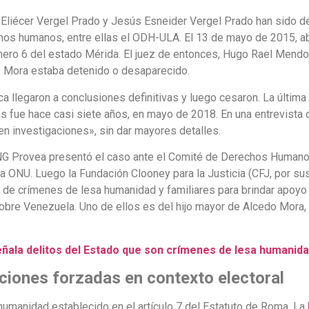
liécer Vergel Prado y Jesús Esneider Vergel Prado han sido den
hos humanos, entre ellas el ODH-ULA. El 13 de mayo de 2015, a
úmero 6 del estado Mérida. El juez de entonces, Hugo Rael Mendo
 Mora estaba detenido o desaparecido.
a llegaron a conclusiones definitivas y luego cesaron. La última
fue hace casi siete años, en mayo de 2018. En una entrevista de
 en investigaciones», sin dar mayores detalles.
 ONG Provea presentó el caso ante el Comité de Derechos Humano
 ONU. Luego la Fundación Clooney para la Justicia (CFJ, por sus
s de crímenes de lesa humanidad y familiares para brindar apoyo 
 sobre Venezuela. Uno de ellos es del hijo mayor de Alcedo Mora,
ñala delitos del Estado que son crímenes de lesa humanid
iones forzadas en contexto electoral
humanidad establecido en el artículo 7 del Estatuto de Roma. La