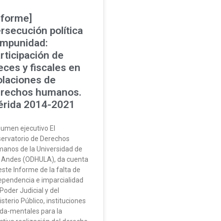
nforme]
rsecución política
impunidad:
rticipación de
eces y fiscales en
olaciones de
rechos humanos.
rida 2014-2021
umen ejecutivo El
ervatorio de Derechos
anos de la Universidad de
 Andes (ODHULA), da cuenta
este Informe de la falta de
ependencia e imparcialidad
 Poder Judicial y del
isterio Público, instituciones
da-mentales para la