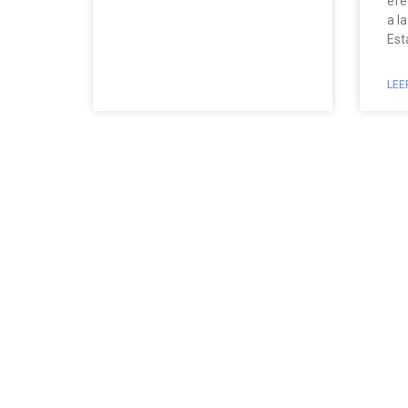
efe
a la
Est
LEE