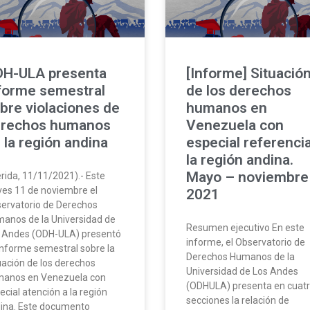
H-ULA presenta
[Informe] Situació
forme semestral
de los derechos
bre violaciones de
humanos en
rechos humanos
Venezuela con
 la región andina
especial referenci
la región andina.
Mayo – noviembre
rida, 11/11/2021).- Este
ves 11 de noviembre el
2021
ervatorio de Derechos
anos de la Universidad de
Resumen ejecutivo En este
 Andes (ODH-ULA) presentó
informe, el Observatorio de
informe semestral sobre la
Derechos Humanos de la
uación de los derechos
Universidad de Los Andes
anos en Venezuela con
(ODHULA) presenta en cuat
ecial atención a la región
secciones la relación de
ina. Este documento