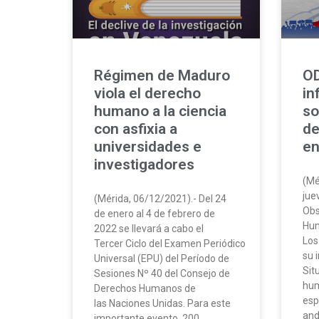
Régimen de Maduro
OD
viola el derecho
in
humano a la ciencia
so
con asfixia a
de
universidades e
en
investigadores
(Mé
jue
(Mérida, 06/12/2021).- Del 24
Obs
de enero al 4 de febrero de
Hum
2022 se llevará a cabo el
Los
Tercer Ciclo del Examen Periódico
su 
Universal (EPU) del Período de
Sit
Sesiones Nº 40 del Consejo de
hum
Derechos Humanos de
esp
las Naciones Unidas. Para este
and
importante evento, 200