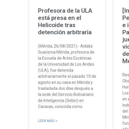
Profesora de la ULA
[I
está presa en el
Pe
Helicoide tras
e 
detención arbitraria
Pa
ju
vi
(Mérida, 26/08/2021).- Aidaliz
Guarisma Mérida, profesora de
de
la Escuela de Artes Escénicas
Mé
de la Universidad de Los Andes
(ULA), fue detenida
Res
arbitrariamente el pasado 10 de
Obs
agosto en su casa en Mérida y
Hum
trasladada dos días después a
Los
la sede del Servicio Bolivariano
en 
de Inteligencia (Sebin) en
ind
Caracas, conocida como
del
Min
LEER MÁS »
fun