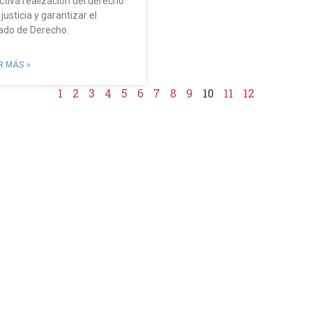
ctiva realización del derecho
 justicia y garantizar el
ado de Derecho.
R MÁS »
1
2
3
4
5
6
7
8
9
10
11
12