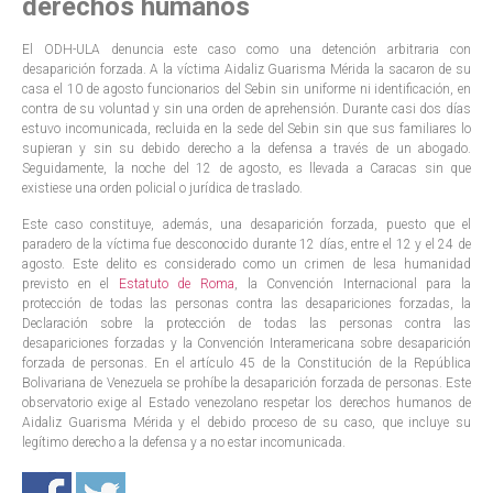
derechos humanos
El ODH-ULA denuncia este caso como una detención arbitraria con
desaparición forzada. A la víctima Aidaliz Guarisma Mérida la sacaron de su
casa el 10 de agosto funcionarios del Sebin sin uniforme ni identificación, en
contra de su voluntad y sin una orden de aprehensión. Durante casi dos días
estuvo incomunicada, recluida en la sede del Sebin sin que sus familiares lo
supieran y sin su debido derecho a la defensa a través de un abogado.
Seguidamente, la noche del 12 de agosto, es llevada a Caracas sin que
existiese una orden policial o jurídica de traslado.
Este caso constituye, además, una desaparición forzada, puesto que el
paradero de la víctima fue desconocido durante 12 días, entre el 12 y el 24 de
agosto. Este delito es considerado como un crimen de lesa humanidad
previsto en el
Estatuto de Roma
, la Convención Internacional para la
protección de todas las personas contra las desapariciones forzadas, la
Declaración sobre la protección de todas las personas contra las
desapariciones forzadas y la Convención Interamericana sobre desaparición
forzada de personas. En el artículo 45 de la Constitución de la República
Bolivariana de Venezuela se prohíbe la desaparición forzada de personas. Este
observatorio exige al Estado venezolano respetar los derechos humanos de
Aidaliz Guarisma Mérida y el debido proceso de su caso, que incluye su
legítimo derecho a la defensa y a no estar incomunicada.