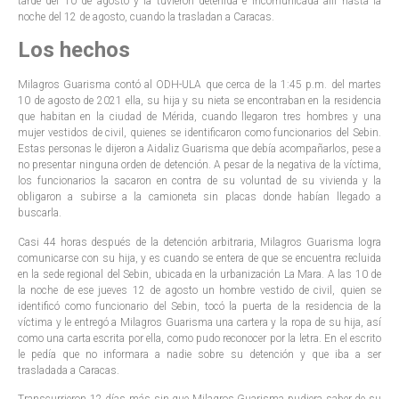
tarde del 10 de agosto y la tuvieron detenida e incomunicada allí hasta la
noche del 12 de agosto, cuando la trasladan a Caracas.
Los hechos
Milagros Guarisma contó al ODH-ULA que cerca de la 1:45 p.m. del martes
10 de agosto de 2021 ella, su hija y su nieta se encontraban en la residencia
que habitan en la ciudad de Mérida, cuando llegaron tres hombres y una
mujer vestidos de civil, quienes se identificaron como funcionarios del Sebin.
Estas personas le dijeron a Aidaliz Guarisma que debía acompañarlos, pese a
no presentar ninguna orden de detención. A pesar de la negativa de la víctima,
los funcionarios la sacaron en contra de su voluntad de su vivienda y la
obligaron a subirse a la camioneta sin placas donde habían llegado a
buscarla.
Casi 44 horas después de la detención arbitraria, Milagros Guarisma logra
comunicarse con su hija, y es cuando se entera de que se encuentra recluida
en la sede regional del Sebin, ubicada en la urbanización La Mara. A las 10 de
la noche de ese jueves 12 de agosto un hombre vestido de civil, quien se
identificó como funcionario del Sebin, tocó la puerta de la residencia de la
víctima y le entregó a Milagros Guarisma una cartera y la ropa de su hija, así
como una carta escrita por ella, como pudo reconocer por la letra. En el escrito
le pedía que no informara a nadie sobre su detención y que iba a ser
trasladada a Caracas.