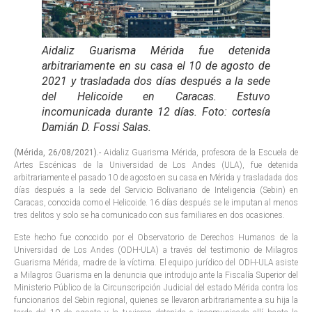
Aidaliz Guarisma Mérida fue detenida
arbitrariamente en su casa el 10 de agosto de
2021 y trasladada dos días después a la sede
del Helicoide en Caracas. Estuvo
incomunicada durante 12 días. Foto: cortesía
Damián D. Fossi Salas.
(Mérida, 26/08/2021).-
Aidaliz Guarisma Mérida, profesora de la Escuela de
Artes Escénicas de la Universidad de Los Andes (ULA), fue detenida
arbitrariamente el pasado 10 de agosto en su casa en Mérida y trasladada dos
días después a la sede del Servicio Bolivariano de Inteligencia (Sebin) en
Caracas, conocida como el Helicoide. 16 días después se le imputan al menos
tres delitos y solo se ha comunicado con sus familiares en dos ocasiones.
Este hecho fue conocido por el Observatorio de Derechos Humanos de la
Universidad de Los Andes (ODH-ULA) a través del testimonio de Milagros
Guarisma Mérida, madre de la víctima. El equipo jurídico del ODH-ULA asiste
a Milagros Guarisma en la denuncia que introdujo ante la Fiscalía Superior del
Ministerio Público de la Circunscripción Judicial del estado Mérida contra los
funcionarios del Sebin regional, quienes se llevaron arbitrariamente a su hija la