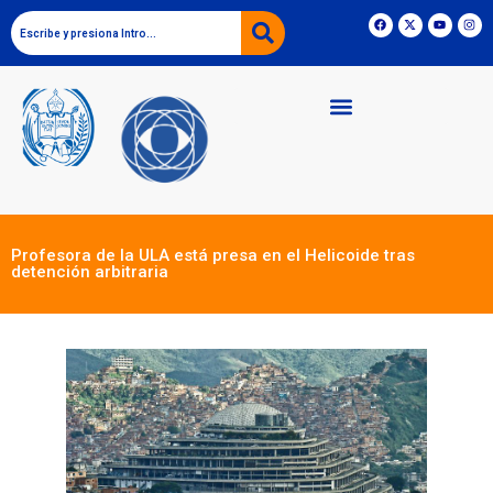
Profesora de la ULA está presa en el Helicoide tras
detención arbitraria