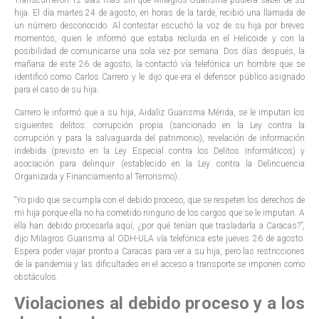
Transcurrieron 12 días más sin que Milagros Guarisma pudiera saber de su
hija. El día martes 24 de agosto, en horas de la tarde, recibió una llamada de
un número desconocido. Al contestar escuchó la voz de su hija por breves
momentos, quien le informó que estaba recluida en el Helicoide y con la
posibilidad de comunicarse una sola vez por semana. Dos días después, la
mañana de este 26 de agosto, la contactó vía telefónica un hombre que se
identificó como Carlos Carrero y le dijo que era el defensor público asignado
para el caso de su hija.
Carrero le informó que a su hija, Aidaliz Guarisma Mérida, se le imputan los
siguientes delitos: corrupción propia (sancionado en la Ley contra la
corrupción y para la salvaguarda del patrimonio), revelación de información
indebida (previsto en la Ley Especial contra los Delitos Informáticos) y
asociación para delinquir (establecido en la Ley contra la Delincuencia
Organizada y Financiamiento al Terrorismo).
“Yo pido que se cumpla con el debido proceso, que se respeten los derechos de
mi hija porque ella no ha cometido ninguno de los cargos que se le imputan. A
ella han debido procesarla aquí, ¿por qué tenían que trasladarla a Caracas?”,
dijo Milagros Guarisma al ODH-ULA vía telefónica este jueves 26 de agosto.
Espera poder viajar pronto a Caracas para ver a su hija, pero las restricciones
de la pandemia y las dificultades en el acceso a transporte se imponen como
obstáculos.
Violaciones al debido proceso y a los