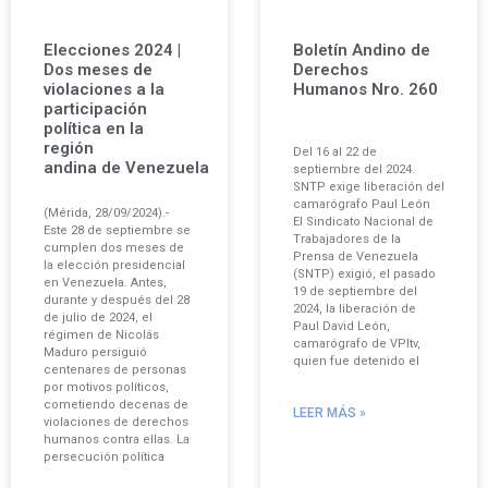
Elecciones 2024 |
Boletín Andino de
Dos meses de
Derechos
violaciones a la
Humanos Nro. 260
participación
política en la
región
Del 16 al 22 de
andina de Venezuela
septiembre del 2024.
SNTP exige liberación del
camarógrafo Paul León
(Mérida, 28/09/2024).-
El Sindicato Nacional de
Este 28 de septiembre se
Trabajadores de la
cumplen dos meses de
Prensa de Venezuela
la elección presidencial
(SNTP) exigió, el pasado
en Venezuela. Antes,
19 de septiembre del
durante y después del 28
2024, la liberación de
de julio de 2024, el
Paul David León,
régimen de Nicolás
camarógrafo de VPItv,
Maduro persiguió
quien fue detenido el
centenares de personas
por motivos políticos,
cometiendo decenas de
LEER MÁS »
violaciones de derechos
humanos contra ellas. La
persecución política