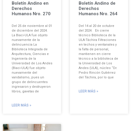
Boletín Andino en
Boletín Andino de
Derechos
Derechos
Humanos Nro. 270
Humanos Nro. 264
Del 25 de noviembre al 01
Del 14 al 20 de octubre
de diciembre del 2024.
del 2024. En cierre
La Biaci-ULA fue objeto
técnico Biblioteca de la
nuevamente de la
ULA-Táchira Filtraciones
delincuencia La
en techos y ventanales y
Biblioteca Integrada de
la falta de personal,
Arquitectura, Ciencias e
mantienen en cierre
Ingeniería de la
técnico a la biblioteca de
Universidad de Los Andes
la Universidad de Los
(Biaci-ULA) fue objeto
Andes (ULA), núcleo “Dr.
nuevamente del
Pedro Rincón Gutiérrez
vandalismo, pues un
del Táchira, por lo que
grupo de delincuentes
ingresaron y destruyeron
LEER MÁS »
libros, gavetas de
LEER MÁS »