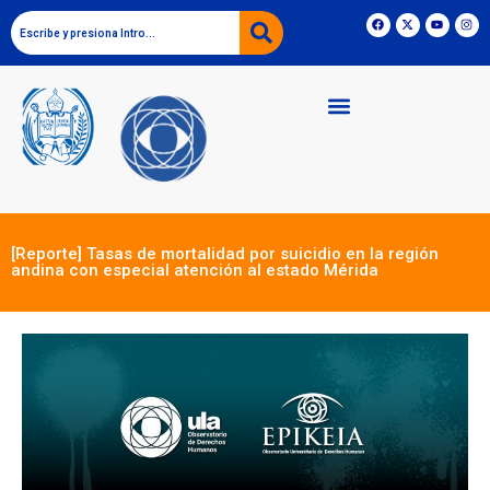
[Reporte] Tasas de mortalidad por suicidio en la región
andina con especial atención al estado Mérida