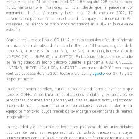
marzo y hasta el 31 de diciembre, el ODH-ULA registró 225 actos de robo,
hurto, vandalismo e invasiones. En total, desde que la pandemia por
coronavirus llegó a Venezuela y hasta este 12 de enero de 2022, 17
universidades públicas han sido víctimas del hampa y la delincuencia en 399
ocasiones, incluyendo los cinco robos registrados en la ULA en lo que va de
este año.
Según el registro que lleva el ODH-ULA, en estos casi dos años de pandemia
la universidad más afectada ha sido la ULA, con 141 casos, seguida de la
UDO (98), la UCV (56), la UPEL (27), LUZ (27), la UC (11), la UCLA (10), la
UNEXPO (10), la UNEG (5) y la UNET (2). En las otras siete casas de estudio
se ha registrado un hecho delictivo durante la pandemia: USB, UNELLEZ,
UNERMB, UNESR, UBV, UCS y UNEARTE. Los meses de 2021 con mayor
cantidad de casos durante 2021 fueron enero, abril y
agosto
, con 27, 19 y 20,
respectivamente.
La contabilización de robos, hurtos, actos de vandalismo e invasiones que
hace el ODH-ULA se basa en publicaciones oficiales y extraoficiales de
autoridades, docentes, trabajadores y estudiantes universitarios, así como en
reseñas de medios de comunicación e informaciones enviadas directamente al
equipo de monitoreo, cuyos miembros se encargan de verificarlas de manera
independiente.
La seguridad y el resguardo de los bienes propiedad de las universidades
públicas del país son responsabilidad del Estado venezolano, a cuyos
representantes compete la asignación oportuna y suficiente de recursos para