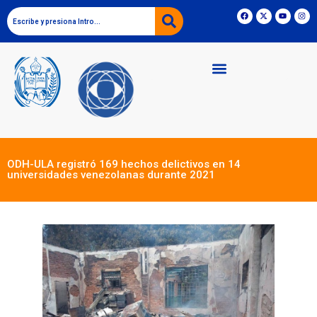
ODH-ULA registró 169 hechos delictivos en 14
universidades venezolanas durante 2021