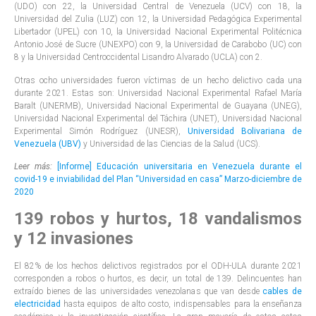
(UDO) con 22, la Universidad Central de Venezuela (UCV) con 18, la
Universidad del Zulia (LUZ) con 12, la Universidad Pedagógica Experimental
Libertador (UPEL) con 10, la Universidad Nacional Experimental Politécnica
Antonio José de Sucre (UNEXPO) con 9, la Universidad de Carabobo (UC) con
8 y la Universidad Centroccidental Lisandro Alvarado (UCLA) con 2.
Otras ocho universidades fueron víctimas de un hecho delictivo cada una
durante 2021. Estas son: Universidad Nacional Experimental Rafael María
Baralt (UNERMB), Universidad Nacional Experimental de Guayana (UNEG),
Universidad Nacional Experimental del Táchira (UNET), Universidad Nacional
Experimental Simón Rodríguez (UNESR),
Universidad Bolivariana de
Venezuela (UBV)
y Universidad de las Ciencias de la Salud (UCS).
Leer más:
[Informe] Educación universitaria en Venezuela durante el
covid-19 e inviabilidad del Plan “Universidad en casa” Marzo-diciembre de
2020
139 robos y hurtos, 18 vandalismos
y 12 invasiones
El 82% de los hechos delictivos registrados por el ODH-ULA durante 2021
corresponden a robos o hurtos, es decir, un total de 139. Delincuentes han
extraído bienes de las universidades venezolanas que van desde
cables de
electricidad
hasta equipos de alto costo, indispensables para la enseñanza