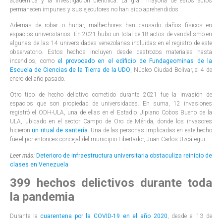
académica y la investigación científica. La gran mayoría de estos actos
permanecen impunes y sus ejecutores no han sido aprehendidos.
Además de robar o hurtar, malhechores han causado daños físicos en
espacios universitarios. En 2021 hubo un total de 18 actos de vandalismo en
algunas de las 14 universidades venezolanas incluidas en el registro de este
observatorio. Estos hechos incluyen desde destrozos materiales hasta
incendios, como
el provocado en el edificio de Fundageominas de la
Escuela de Ciencias de la Tierra de la UDO
, Núcleo Ciudad Bolívar, el 4 de
enero del año pasado.
Otro tipo de hecho delictivo cometido durante 2021 fue la invasión de
espacios que son propiedad de universidades. En suma, 12 invasiones
registró el ODH-ULA, una de ellas en el Estadio Ulpiano Cobos Bueno de la
ULA, ubicado en el sector Campo de Oro de Mérida, donde los invasores
hicieron
un ritual de santería
. Una de las personas implicadas en este hecho
fue el por entonces concejal del municipio Libertador, Juan Carlos Uzcátegui.
Leer más:
Deterioro de infraestructura universitaria obstaculiza reinicio de
clases en Venezuela
399 hechos delictivos durante toda
la pandemia
Durante la
cuarentena por la COVID-19 en el año 2020
, desde el 13 de