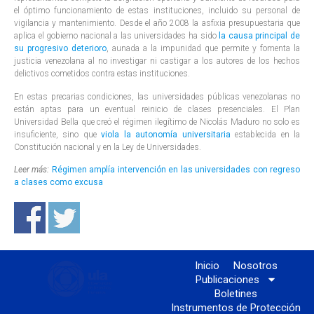
el óptimo funcionamiento de estas instituciones, incluido su personal de
vigilancia y mantenimiento. Desde el año 2008 la asfixia presupuestaria que
aplica el gobierno nacional a las universidades ha sido
la causa principal de
su progresivo deterioro
, aunada a la impunidad que permite y fomenta la
justicia venezolana al no investigar ni castigar a los autores de los hechos
delictivos cometidos contra estas instituciones.
En estas precarias condiciones, las universidades públicas venezolanas no
están aptas para un eventual reinicio de clases presenciales. El Plan
Universidad Bella que creó el régimen ilegítimo de Nicolás Maduro no solo es
insuficiente, sino que
viola la autonomía universitaria
establecida en la
Constitución nacional y en la Ley de Universidades.
Leer más:
Régimen amplía intervención en las universidades con regreso
a clases como excusa
Inicio
Nosotros
Publicaciones
Boletines
Instrumentos de Protección