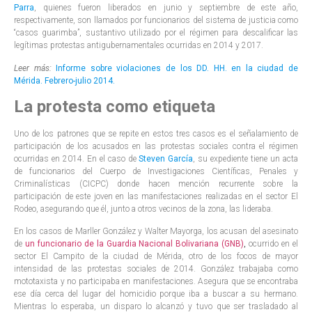
Parra
, quienes fueron liberados en junio y septiembre de este año,
respectivamente, son llamados por funcionarios del sistema de justicia como
“casos guarimba”, sustantivo utilizado por el régimen para descalificar las
legítimas protestas antigubernamentales ocurridas en 2014 y 2017.
Leer más:
Informe sobre violaciones de los DD. HH. en la ciudad de
Mérida. Febrero-julio 2014.
La protesta como etiqueta
Uno de los patrones que se repite en estos tres casos es el señalamiento de
participación de los acusados en las protestas sociales contra el régimen
ocurridas en 2014. En el caso de
Steven García
, su expediente tiene un acta
de funcionarios del Cuerpo de Investigaciones Científicas, Penales y
Criminalísticas (CICPC) donde hacen mención recurrente sobre la
participación de este joven en las manifestaciones realizadas en el sector El
Rodeo, asegurando que él, junto a otros vecinos de la zona, las lideraba.
En los casos de Marller González y Walter Mayorga, los acusan del asesinato
de
un funcionario de la Guardia Nacional Bolivariana (GNB)
,
ocurrido en el
sector El Campito de la ciudad de Mérida, otro de los focos de mayor
intensidad de las protestas sociales de 2014. González trabajaba como
mototaxista y no participaba en manifestaciones. Asegura que se encontraba
ese día cerca del lugar del homicidio porque iba a buscar a su hermano.
Mientras lo esperaba, un disparo lo alcanzó y tuvo que ser trasladado al