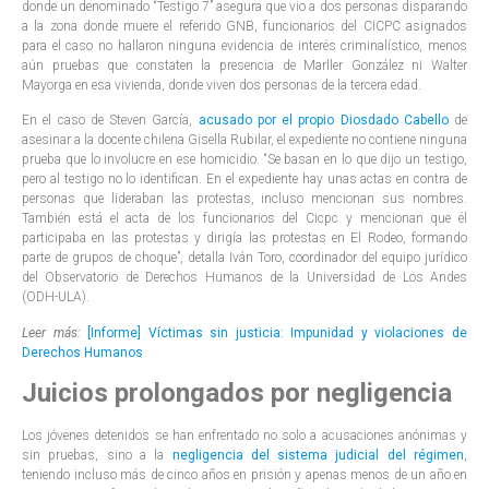
donde un denominado “Testigo 7” asegura que vio a dos personas disparando
a la zona donde muere el referido GNB, funcionarios del CICPC asignados
para el caso no hallaron ninguna evidencia de interés criminalístico, menos
aún pruebas que constaten la presencia de Marller González ni Walter
Mayorga en esa vivienda, donde viven dos personas de la tercera edad.
En el caso de Steven García,
acusado por el propio Diosdado Cabello
de
asesinar a la docente chilena Gisella Rubilar, el expediente no contiene ninguna
prueba que lo involucre en ese homicidio. “Se basan en lo que dijo un testigo,
pero al testigo no lo identifican. En el expediente hay unas actas en contra de
personas que lideraban las protestas, incluso mencionan sus nombres.
También está el acta de los funcionarios del Cicpc y mencionan que él
participaba en las protestas y dirigía las protestas en El Rodeo, formando
parte de grupos de choque”, detalla Iván Toro, coordinador del equipo jurídico
del Observatorio de Derechos Humanos de la Universidad de Los Andes
(ODH-ULA).
Leer más:
[Informe] Víctimas sin justicia: Impunidad y violaciones de
Derechos Humanos
Juicios prolongados por negligencia
Los jóvenes detenidos se han enfrentado no solo a acusaciones anónimas y
sin pruebas, sino a la
negligencia del sistema judicial del régimen
,
teniendo incluso más de cinco años en prisión y apenas menos de un año en