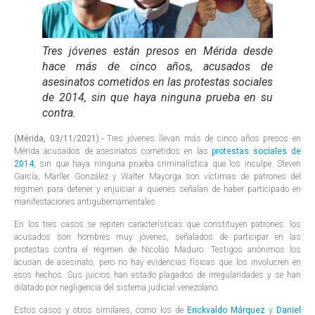
Tres jóvenes están presos en Mérida desde
hace más de cinco años, acusados de
asesinatos cometidos en las protestas sociales
de 2014, sin que haya ninguna prueba en su
contra.
(Mérida, 03/11/2021).-
Tres jóvenes llevan más de cinco años presos en
Mérida acusados de asesinatos cometidos en las
protestas sociales de
2014
, sin que haya ninguna prueba criminalística que los inculpe. Steven
García, Marller González y Walter Mayorga son víctimas de patrones del
régimen para detener y enjuiciar a quienes señalan de haber participado en
manifestaciones antigubernamentales.
En los tres casos se repiten características que constituyen patrones: los
acusados son hombres muy jóvenes, señalados de participar en las
protestas contra el régimen de Nicolás Maduro. Testigos anónimos los
acusan de asesinato, pero no hay evidencias físicas que los involucren en
esos hechos. Sus juicios han estado plagados de irregularidades y se han
dilatado por negligencia del sistema judicial venezolano.
Estos casos y otros similares, como los de
Erickvaldo Márquez
y
Daniel