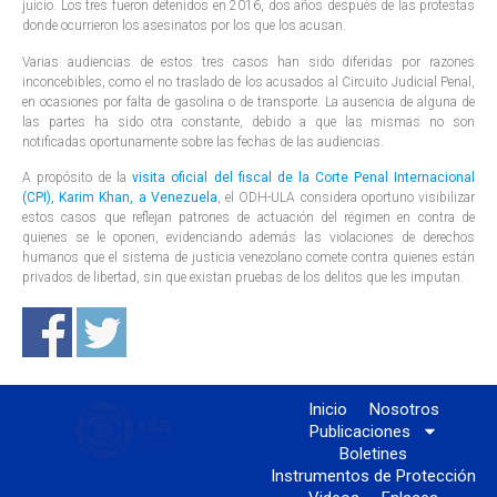
juicio. Los tres fueron detenidos en 2016, dos años después de las protestas
donde ocurrieron los asesinatos por los que los acusan.
Varias audiencias de estos tres casos han sido diferidas por razones
inconcebibles, como el no traslado de los acusados al Circuito Judicial Penal,
en ocasiones por falta de gasolina o de transporte. La ausencia de alguna de
las partes ha sido otra constante, debido a que las mismas no son
notificadas oportunamente sobre las fechas de las audiencias.
A propósito de la
visita oficial del fiscal de la Corte Penal Internacional
(CPI), Karim Khan, a Venezuela
, el ODH-ULA considera oportuno visibilizar
estos casos que reflejan patrones de actuación del régimen en contra de
quienes se le oponen, evidenciando además las violaciones de derechos
humanos que el sistema de justicia venezolano comete contra quienes están
privados de libertad, sin que existan pruebas de los delitos que les imputan.
Inicio
Nosotros
Publicaciones
Boletines
Instrumentos de Protección