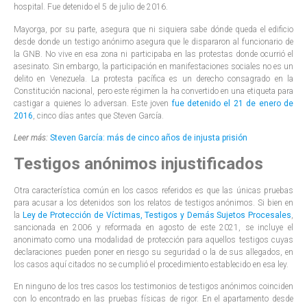
hospital. Fue detenido el 5 de julio de 2016.
Mayorga, por su parte, asegura que ni siquiera sabe dónde queda el edificio
desde donde un testigo anónimo asegura que le dispararon al funcionario de
la GNB. No vive en esa zona ni participaba en las protestas donde ocurrió el
asesinato. Sin embargo, la participación en manifestaciones sociales no es un
delito en Venezuela. La protesta pacífica es un derecho consagrado en la
Constitución nacional, pero este régimen la ha convertido en una etiqueta para
castigar a quienes lo adversan. Este joven
fue detenido el 21 de enero de
2016
, cinco días antes que Steven García.
Leer más:
Steven García: más de cinco años de injusta prisión
Testigos anónimos injustificados
Otra característica común en los casos referidos es que las únicas pruebas
para acusar a los detenidos son los relatos de testigos anónimos. Si bien en
la
Ley de Protección de Víctimas, Testigos y Demás Sujetos Procesales
,
sancionada en 2006 y reformada en agosto de este 2021, se incluye el
anonimato como una modalidad de protección para aquellos testigos cuyas
declaraciones pueden poner en riesgo su seguridad o la de sus allegados, en
los casos aquí citados no se cumplió el procedimiento establecido en esa ley.
En ninguno de los tres casos los testimonios de testigos anónimos coinciden
con lo encontrado en las pruebas físicas de rigor. En el apartamento desde