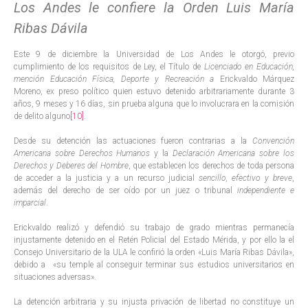
Los Andes le confiere la Orden Luis María
Ribas Dávila
Este 9 de diciembre la Universidad de Los Andes le otorgó, previo
cumplimiento de los requisitos de Ley, el Título de
Licenciado en Educación,
mención Educación Física, Deporte y Recreación a
Erickvaldo Márquez
Moreno, ex preso político quien estuvo detenido arbitrariamente durante 3
años, 9 meses y 16 días, sin prueba alguna que lo involucrara en la comisión
de delito alguno
[10]
.
Desde su detención las actuaciones fueron contrarias a la
Convención
Americana sobre Derechos Humanos
y la
Declaración Americana sobre los
Derechos y Deberes del Hombre
, que establecen los derechos de toda persona
de acceder a la justicia y a un recurso judicial
sencillo, efectivo y breve
,
además del derecho de ser oído por un juez o tribunal
independiente e
imparcial
.
Erickvaldo realizó y defendió su trabajo de grado mientras permanecía
injustamente detenido en el Retén Policial del Estado Mérida, y por ello la el
Consejo Universitario de la ULA le confirió la orden «Luis María Ribas Dávila»,
debido a «su temple al conseguir terminar sus estudios universitarios en
situaciones adversas».
La detención arbitraria y su injusta privación de libertad no constituye un