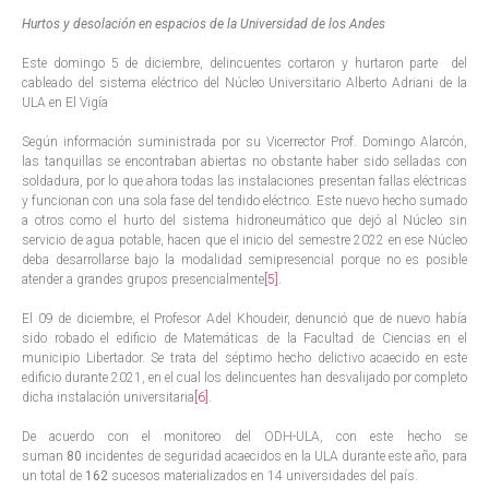
Hurtos y desolación en espacios de la Universidad de los Andes
Este domingo 5 de diciembre, delincuentes cortaron y hurtaron parte del
cableado del sistema eléctrico del Núcleo Universitario Alberto Adriani de la
ULA en El Vigía
Según información suministrada por su Vicerrector Prof. Domingo Alarcón,
las tanquillas se encontraban abiertas no obstante haber sido selladas con
soldadura, por lo que ahora todas las instalaciones presentan fallas eléctricas
y funcionan con una sola fase del tendido eléctrico. Este nuevo hecho sumado
a otros como el hurto del sistema hidroneumático que dejó al Núcleo sin
servicio de agua potable, hacen que el inicio del semestre 2022 en ese Núcleo
deba desarrollarse bajo la modalidad semipresencial porque no es posible
atender a grandes grupos presencialmente
[5]
.
El 09 de diciembre, el Profesor Adel Khoudeir, denunció que de nuevo había
sido robado el edificio de Matemáticas de la Facultad de Ciencias en el
municipio Libertador. Se trata del séptimo hecho delictivo acaecido en este
edificio durante 2021, en el cual los delincuentes han desvalijado por completo
dicha instalación universitaria
[6]
.
De acuerdo con el monitoreo del ODH-ULA, con este hecho se
suman
80
incidentes de seguridad acaecidos en la ULA durante este año, para
un total de
162
sucesos materializados en 14 universidades del país.