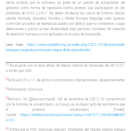
hecho aislado, por el contrario, es parte de un patrón de actuaciones del
gobierno como forma de represalia contra jóvenes que participaron en las
protestas de 2014 y 2017. No deben olvidarse los casos de Esteven García,
Marller Kennedy González Rondón y Walter Enrique Mayorga Lobo quienes
continúan privados de libertad acusados por delitos que no cometieron, cuyas
detenciones y juicios se han desarrollado bajo patrones similares de violación
de derechos humanos a los aplicados en el caso de Erickvaldo.
Leer más:
https://www.uladdhh.org.ve/index.php/2021/12/09/erickvaldo-
marquez-se-graduo-en-el-aula-magna-de-la-ula-este-9dic/
[1]
De acuerdo con la tasa oficial del Banco Central de Venezuela del 09.12-21:
4.63 Bs por USD.
[2]
Artículos 25 y 11, de dichos instrumentos internacionales, respectivamente.
[3]
Información ODH-ULA.
[4]
Bonucci, M. [@bonuccimario]. (05 de diciembre de 2021). El compromiso
con la historia, la universidad y su futuro, es el mayor acto de resistencia que
el profesor universitario. [Tweet].
Twitter.
https://twitter.com/bonuccimario/status/1467571118534008839?
s=20
[5]
Entrevista al Prof. Domingo Alarcón, Vicerrector del Núcleo Alberto Adriani