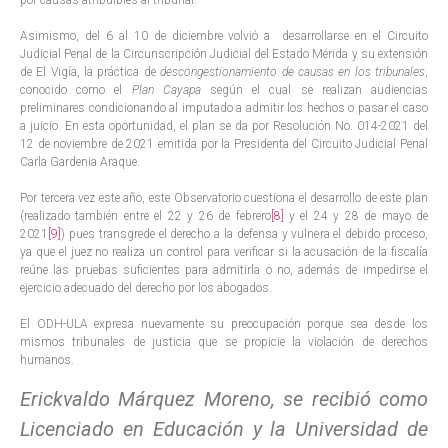
por causas atribuibles al tribunal.
Asimismo, del 6 al 10 de diciembre volvió a desarrollarse en el Circuito
Judicial Penal de la Circunscripción Judicial del Estado Mérida y su extensión
de El Vigía, la práctica de
descongestionamiento de causas en los tribunales
,
conocido como el
Plan Cayapa
según el cual se realizan audiencias
preliminares condicionando al imputado a admitir los hechos o pasar el caso
a juicio. En esta oportunidad, el plan se da por Resolución No. 014-2021 del
12 de noviembre de 2021 emitida por la Presidenta del Circuito Judicial Penal
Carla Gardenia Araque.
Por tercera vez este año, este Observatorio cuestiona el desarrollo de este plan
(realizado también entre el 22 y 26 de febrero
[8]
y el 24 y 28 de mayo de
2021
[9]
) pues transgrede el derecho a la defensa y vulnera el debido proceso,
ya que el juez no realiza un control para verificar si la acusación de la fiscalía
reúne las pruebas suficientes para admitirla o no, además de impedirse el
ejercicio adecuado del derecho por los abogados.
El ODH-ULA expresa nuevamente su preocupación porque sea desde los
mismos tribunales de justicia que se propicie la violación de derechos
humanos.
Erickvaldo Márquez Moreno, se recibió como
Licenciado en Educación y la Universidad de