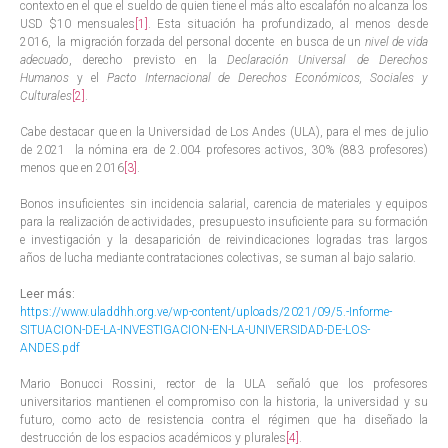
contexto en el que el sueldo de quien tiene el más alto escalafón no alcanza los
USD $10 mensuales
[1]
. Esta situación ha profundizado, al menos desde
2016, la migración forzada del personal docente en busca de un
nivel de vida
adecuado
, derecho previsto en la
Declaración Universal de Derechos
Humanos
y el
Pacto Internacional de Derechos Económicos, Sociales y
Culturales
[2]
.
Cabe destacar que en la Universidad de Los Andes (ULA), para el mes de julio
de 2021 la nómina era de 2.004 profesores activos, 30% (883 profesores)
menos que en 2016
[3]
.
Bonos insuficientes sin incidencia salarial, carencia de materiales y equipos
para la realización de actividades, presupuesto insuficiente para su formación
e investigación y la desaparición de reivindicaciones logradas tras largos
años de lucha mediante contrataciones colectivas, se suman al bajo salario.
Leer más:
https://www.uladdhh.org.ve/wp-content/uploads/2021/09/5.-Informe-
SITUACION-DE-LA-INVESTIGACION-EN-LA-UNIVERSIDAD-DE-LOS-
ANDES.pdf
Mario Bonucci Rossini, rector de la ULA señaló que los profesores
universitarios mantienen el compromiso con la historia, la universidad y su
futuro, como acto de resistencia contra el régimen que ha diseñado la
destrucción de los espacios académicos y plurales
[4]
.