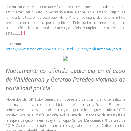
Por su parte, el estudiante Rodolfo Paredes, presidente adjunto del Centro de
estudiantes del Núcleo universitario Rafael Rangel, en el estado Trujillo, se
refirió a la situación de desolación de la Villa Universitaria debido a la asfixia
presupuestaria inducida por el gobierno. Este hecho es lamentable, pues
según señala, la Villa cumplió 35 años y el Núcleo cumpliría su 50 aniversario
este 2022
[7]
.
Leer más:
https://www.instagram.com/p/CXMYI0hrdH6/?utm_medium=share_sheet
Nuevamente es diferida audiencia en el caso
de Wuilderman y Gerardo Paredes víctimas de
brutalidad policial
Abogados del ODH-ULA denunciaron que este 6 de diciembre no se realizó la
audiencia pautada en el caso del juicio de Wuilderman y Gerardo Paredes, el
primero asesinado extrajudicialmente y el segundo herido gravemente en 2019
por efectivos de la Policía Nacional Bolivariana del Estado Mérida en una fila a
la espera de gasolina en Tabay (municipio Santos Marquina), el 8 de junio de
2019. Con esa suspensión, suman en este juicio un total de 12 diferimientos