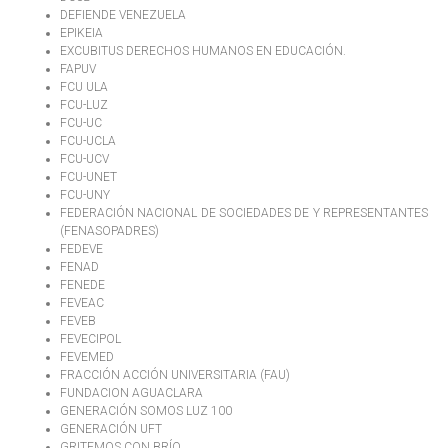
DEFIENDE VENEZUELA
EPIKEIA
EXCUBITUS DERECHOS HUMANOS EN EDUCACIÓN.
FAPUV
FCU ULA
FCU-LUZ
FCU-UC
FCU-UCLA
FCU-UCV
FCU-UNET
FCU-UNY
FEDERACIÓN NACIONAL DE SOCIEDADES DE Y REPRESENTANTES
(FENASOPADRES)
FEDEVE
FENAD
FENEDE
FEVEAC
FEVEB
FEVECIPOL
FEVEMED
FRACCIÓN ACCIÓN UNIVERSITARIA (FAU)
FUNDACION AGUACLARA
GENERACIÓN SOMOS LUZ 100
GENERACIÓN UFT
GRITEMOS CON BRÍO