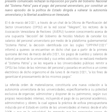
presente comunicado rechazan la imposición por parte del Gobierno Nacional
del “Sistema Patria” para el pago del personal universitario, por constituir un
nuevo episodio de la política de Estado dirigida a vulnerar la autonomía
universitaria y la libertad académica en Venezuela.
El 6 de marzo del 2021, a través de un chat de la Oficina de Planificación del
Sector Universitario (OPSU) en la red social “Telegram”, los rectores de la
Asociación Venezolana de Rectores (AVERU) tuvieron conocimiento acerca de
una supuesta “decisión” del Gobierno de Nicolás Maduro de cancelar los
salarios del personal universitario por medio de la plataforma gubernamental
“Sistema Patria”; la decisión identificada con las siglas “OPP-PAF-2021”
informó a quienes se encuentran en dicho chat que a partir de la primera
quincena del mes de marzo del año 2021, los pagos de sueldos y salarios de
todo el personal de la universidad y sus entes adscritos se realizará mediante
el “Sistema Patria” y se les requería a las Universidades públicas remitir a
OPSU las listas de las nóminas del personal y pasarlas en archivo a un correo
electrónico de dicho organismo el día lunes 8 de marzo 2021, “a los fines de
garantizar el procesamiento de los mismos pagos”.
La referida orden de materializarse, constituiría una nueva violación a la
autonomía universitaria de las universidades, específicamente a su potestad
exclusiva de organizar, administrar y disponer de su patrimonio, según sus
propias necesidades internas, incluyendo el pago de su personal académico,
administrativo y obrero; la cual agrava la práctica de asfixia presupuestaria
inducida por el Estado en contra de las universidades al menos desde el año
2008 y que en la actualidad, ha generado que las principales casas de