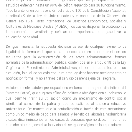
estudios enfrenten hasta un 99% del déficit requerido para su funcionamiento.
Todo lo anterior en contravención del artículo 109 de la Constitución Nacional,
el artículo 9 de la Ley de Universidades y el contenido de la Observación
General No 13 al Pacto Internacional de Derechos Económicos, Sociales y
Culturales de Naciones Unidas (PIDESC), los cuales disponen la protección de
la autonomía universitaria y señalan su importancia para garantizar la
educación de calidad.
De igual manera, la supuesta decisión carece de cualquier elemento de
legalidad. La forma en la que se da a conocer la orden no cumple ni con los
requisitos para la exteriorización de los actos administrativos, formas
normales de la administración pública, contenidos en el artículo 18 de la Ley
Orgánica de Procedimientos Administrativos, ni con los requisitos para su
ejecución, lo cual de acuerdo con la misma ley debe hacerse mediante acto de
notificación formal, y no a través del servicio de mensajería de Telegram.
Adicionalmente, existen preocupaciones en torno a los signos distintivos del
“Sistema Patria”, que sugieren afiliación política e ideológica con el gobierno, lo
cual permite inferir su utilización como un mecanismo de control social
similar al carnet de la patria y que se extiende al sistema educativo
universitario. De manera que la centralización a través de este mecanismo
como único medio de pago para salarios y beneficios laborales, vislumbraría
efectos discriminatorios en los casos de personas que no deseen inscribirse
en dicho sistema, debido a los vicios de sesgo ideológico de los que adolece.