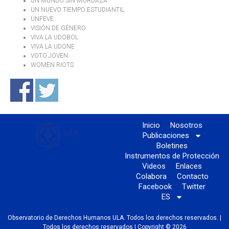
UN MUNDO SIN MORDAZA
UN NUEVO TIEMPO ESTUDIANTIL
UNFEVE
VISIÓN DE GÉNERO
VIVA LA UDOBOL
VIVA LA UDONE
VOTO JOVEN
WOMEN RIOTS
Inicio
Nosotros
Publicaciones
Boletines
Instrumentos de Protección
Videos
Enlaces
Colabora
Contacto
Facebook
Twitter
ES
Observatorio de Derechos Humanos ULA. Todos los derechos reservados. |
Todos los derechos reservados | Copyright © 2026