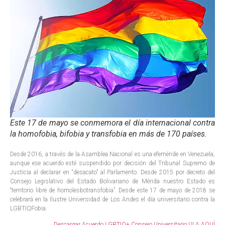
Este 17 de mayo se conmemora el día internacional contra
la homofobia, bifobia y transfobia en más de 170 países.
Desde 2016, a través de la Asamblea Nacional es una efeméride en Venezuela,
aunque ese acuerdo esté suspendido por decisión del Tribunal Supremo de
Justicia al declarar en “desacato” al Parlamento. Desde 2015 por decreto del
Consejo Legislativo del Estado Bolivariano de Mérida nuestro Estado es
“territorio libre de homolesbotransfobia”. Desde este 17 de mayo de 2018 se
celebrará en la Ilustre Universidad de Los Andes el día universitario contra la
LGBTIQFobia.
Descargar Acuerdo LGBTIQ+ Consejo Universitario ULA AQUÍ