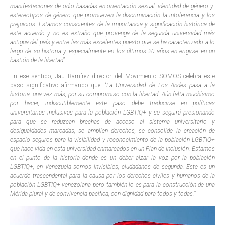
manifestaciones de odio basadas en orientación sexual, identidad de género y
estereotipos de género que promueven la discriminación la intolerancia y los
prejuicios. Estamos conscientes de la importancia y significación histórica de
este acuerdo y no es extraño que provenga de la segunda universidad más
antigua del país y entre las más excelentes puesto que se ha caracterizado a lo
largo de su historia y especialmente en los últimos 20 años en erigirse en un
bastión de la libertad
”
En ese sentido, Jau Ramírez director del Movimiento SOMOS celebra este
paso significativo afirmando que: “
La Universidad de Los Andes pasa a la
historia, una vez más, por su compromiso con la libertad. Aún falta muchísimo
por hacer, indiscutiblemente este paso debe traducirse en políticas
universitarias inclusivas para la población LGBTIQ+ y se seguirá presionando
para que se reduzcan brechas de acceso al sistema universitario y
desigualdades marcadas, se amplíen derechos, se consolide la creación de
espacio seguros para la visibilidad y reconocimiento de la población LGBTIQ+
que hace vida en esta universidad enmarcados en un Plan de Inclusión. Estamos
en el punto de la historia donde es un deber alzar la voz por la población
LGBTIQ+, en Venezuela somos invisibles, ciudadanos de segunda. Este es un
acuerdo trascendental para la causa por los derechos civiles y humanos de la
población LGBTIQ+ venezolana pero también lo es para la construcción de una
Mérida plural y de convivencia pacífica, con dignidad para todos y todas.”