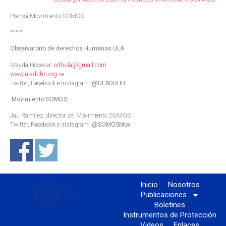
Prensa Movimiento SOMOS
*****
Observatorio de derechos Humanos ULA
Mayda Hocevar:
odhula@gmail.com
www.uladdhh.org.ve
Twitter, Facebook e Instagram:
@ULADDHH
Movimiento SOMOS
Jau Ramírez, director del Movimiento SOMOS
Twitter, Facebook e Instagram:
@SOMOSMov
Inicio
Nosotros
Publicaciones
Boletines
Instrumentos de Protección
Videos
Enlaces