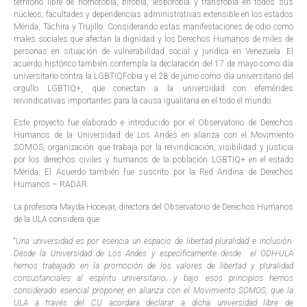
territorio libre de homofobia, bifobia, lesbofobia y transfobia en todos sus
núcleos, facultades y dependencias administrativas extensible en los estados
Mérida, Táchira y Trujillo. Considerando estas manifestaciones de odio como
males sociales que afectan la dignidad y los Derechos Humanos de miles de
personas en situación de vulnerabilidad social y jurídica en Venezuela. El
acuerdo histórico también contempla la declaración del 17 de mayo como día
universitario contra la LGBTIQFobia y el 28 de junio como día universitario del
orgullo LGBTIQ+, que conectan a la universidad con efemérides
reivindicativas importantes para la causa igualitaria en el todo el mundo.
Este proyecto fue elaborado e introducido por el Observatorio de Derechos
Humanos de la Universidad de Los Andes en alianza con el Movimiento
SOMOS, organización que trabaja por la reivindicación, visibilidad y justicia
por los derechos civiles y humanos de la población LGBTIQ+ en el estado
Mérida. El Acuerdo también fue suscrito por la Red Andina de Derechos
Humanos – RADAR.
La profesora Mayda Hocevar, directora del Observatorio de Derechos Humanos
de la ULA considera que:
“
Una universidad es por esencia un espacio de libertad pluralidad e inclusión.
Desde la Universidad de Los Andes y específicamente desde el ODH-ULA
hemos trabajado en la promoción de los valores de libertad y pluralidad
consustanciales al espíritu universitario; y bajo esos principios hemos
considerado esencial proponer, en alianza con el Movimiento SOMOS, que la
ULA a través del CU acordara declarar a dicha universidad libre de