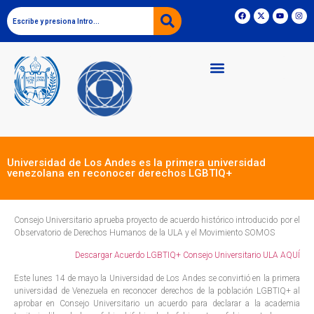
Universidad de Los Andes es la primera universidad
venezolana en reconocer derechos LGBTIQ+
Consejo Universitario aprueba proyecto de acuerdo histórico introducido por el
Observatorio de Derechos Humanos de la ULA y el Movimiento SOMOS
Descargar Acuerdo LGBTIQ+ Consejo Universitario ULA AQUÍ
Este lunes 14 de mayo la Universidad de Los Andes se convirtió en la primera
universidad de Venezuela en reconocer derechos de la población LGBTIQ+ al
aprobar en Consejo Universitario un acuerdo para declarar a la academia