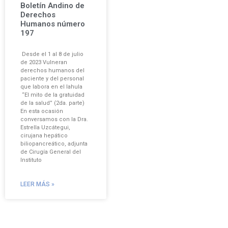
Boletín Andino de
Derechos
Humanos número
197
Desde el 1 al 8 de julio
de 2023 Vulneran
derechos humanos del
paciente y del personal
que labora en el Iahula
“El mito de la gratuidad
de la salud” (2da. parte)
En esta ocasión
conversamos con la Dra.
Estrella Uzcátegui,
cirujana hepático
biliopancreático, adjunta
de Cirugía General del
Instituto
LEER MÁS »