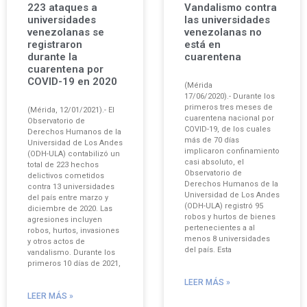
223 ataques a
Vandalismo contra
universidades
las universidades
venezolanas se
venezolanas no
registraron
está en
durante la
cuarentena
cuarentena por
COVID-19 en 2020
(Mérida
17/06/2020).- Durante los
primeros tres meses de
(Mérida, 12/01/2021).- El
cuarentena nacional por
Observatorio de
COVID-19, de los cuales
Derechos Humanos de la
más de 70 días
Universidad de Los Andes
implicaron confinamiento
(ODH-ULA) contabilizó un
casi absoluto, el
total de 223 hechos
Observatorio de
delictivos cometidos
Derechos Humanos de la
contra 13 universidades
Universidad de Los Andes
del país entre marzo y
(ODH-ULA) registró 95
diciembre de 2020. Las
robos y hurtos de bienes
agresiones incluyen
pertenecientes a al
robos, hurtos, invasiones
menos 8 universidades
y otros actos de
del país. Esta
vandalismo. Durante los
primeros 10 días de 2021,
LEER MÁS »
LEER MÁS »