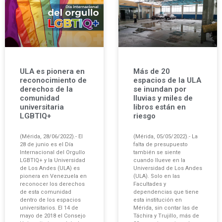
ULA es pionera en
Más de 20
reconocimiento de
espacios de la ULA
derechos de la
se inundan por
comunidad
lluvias y miles de
universitaria
libros están en
LGBTIQ+
riesgo
(Mérida, 28/06/2022).- El
(Mérida, 05/05/2022).- La
28 de junio es el Día
falta de presupuesto
Internacional del Orgullo
también se siente
LGBTIQ+ y la Universidad
cuando llueve en la
de Los Andes (ULA) es
Universidad de Los Andes
pionera en Venezuela en
(ULA). Solo en las
reconocer los derechos
Facultades y
de esta comunidad
dependencias que tiene
dentro de los espacios
esta institución en
universitarios. El 14 de
Mérida, sin contar las de
mayo de 2018 el Consejo
Táchira y Trujillo, más de