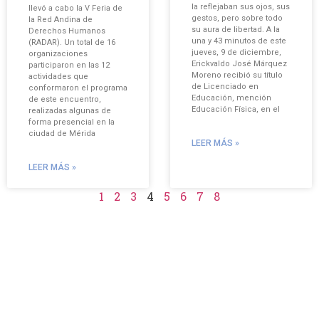
la reflejaban sus ojos, sus
llevó a cabo la V Feria de
gestos, pero sobre todo
la Red Andina de
su aura de libertad. A la
Derechos Humanos
una y 43 minutos de este
(RADAR). Un total de 16
jueves, 9 de diciembre,
organizaciones
Erickvaldo José Márquez
participaron en las 12
Moreno recibió su título
actividades que
de Licenciado en
conformaron el programa
Educación, mención
de este encuentro,
Educación Física, en el
realizadas algunas de
forma presencial en la
ciudad de Mérida
LEER MÁS »
LEER MÁS »
1
2
3
4
5
6
7
8