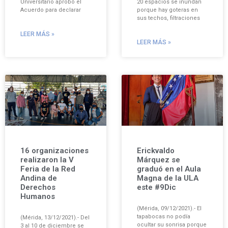
Universitario aprobó el
20 espacios se inundan
Acuerdo para declarar
porque hay goteras en
sus techos, filtraciones
LEER MÁS »
LEER MÁS »
16 organizaciones
Erickvaldo
realizaron la V
Márquez se
Feria de la Red
graduó en el Aula
Andina de
Magna de la ULA
Derechos
este #9Dic
Humanos
(Mérida, 09/12/2021).- El
tapabocas no podía
(Mérida, 13/12/2021).- Del
ocultar su sonrisa porque
3 al 10 de diciembre se