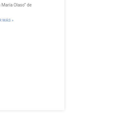
s María Olaso” de
R MÁS »