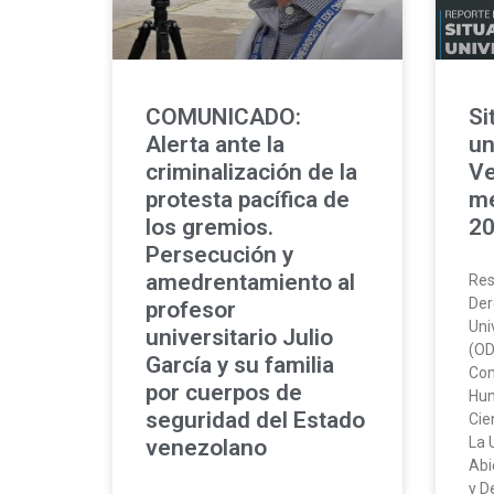
COMUNICADO:
Si
Alerta ante la
un
criminalización de la
Ve
protesta pacífica de
me
los gremios.
2
Persecución y
amedrentamiento al
Res
Der
profesor
Uni
universitario Julio
(OD
García y su familia
Com
por cuerpos de
Hum
seguridad del Estado
Cie
La 
venezolano
Abi
y D