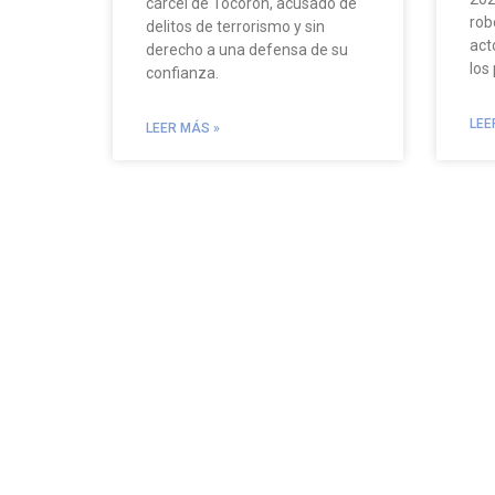
cárcel de Tocorón, acusado de
rob
delitos de terrorismo y sin
act
derecho a una defensa de su
los
confianza.
LEE
LEER MÁS »