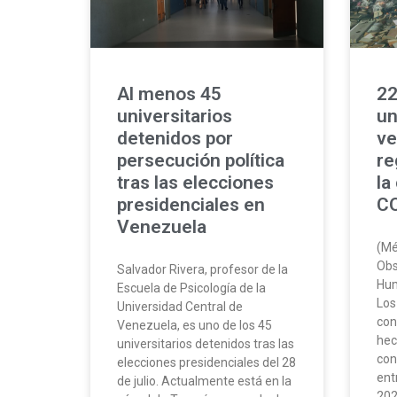
Al menos 45
22
universitarios
un
detenidos por
ve
persecución política
re
tras las elecciones
la
presidenciales en
CO
Venezuela
(Mé
Obs
Salvador Rivera, profesor de la
Hum
Escuela de Psicología de la
Los
Universidad Central de
con
Venezuela, es uno de los 45
hec
universitarios detenidos tras las
con
elecciones presidenciales del 28
ent
de julio. Actualmente está en la
202