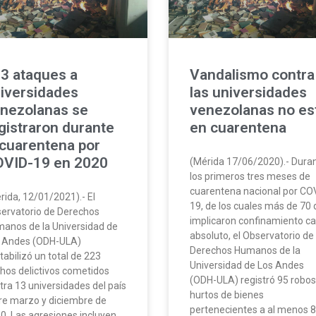
3 ataques a
Vandalismo contra
iversidades
las universidades
nezolanas se
venezolanas no es
gistraron durante
en cuarentena
 cuarentena por
VID-19 en 2020
(Mérida 17/06/2020).- Dura
los primeros tres meses de
cuarentena nacional por CO
rida, 12/01/2021).- El
19, de los cuales más de 70 
ervatorio de Derechos
implicaron confinamiento ca
anos de la Universidad de
absoluto, el Observatorio de
 Andes (ODH-ULA)
Derechos Humanos de la
tabilizó un total de 223
Universidad de Los Andes
hos delictivos cometidos
(ODH-ULA) registró 95 robos
tra 13 universidades del país
hurtos de bienes
re marzo y diciembre de
pertenecientes a al menos 8
0. Las agresiones incluyen