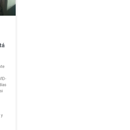
tá
nte
VID-
días
si
 y