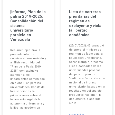
[Informe] Plan de la
Lista de carreras
patria 2019-2025:
prioritarias del
Consolidación del
régimen es
sistema
excluyente y viola
universitario
la libertad
paralelo en
académica
Venezuela
(25/01/2021).- El pasado 6
de enero el ministro del
Resumen ejecutivo El
régimen de facto para la
presente informe
Educación Universitaria,
consiste en una revisión y
César Trómpiz, presentó
análisis resumido del
a las autoridades de las
“Plan de la Patria 2019-
universidades privadas
2025”, con exclusiva
del país un plan de
atención a los
“redimensión del sistema
lineamientos contenidos
nacional de ingreso
en dicho Plan para las
universitario, basado en la
universidades. Consta de
reactivación del aparato
tres secciones, la
productivo nacional”. El
primera versa sobre el
documento, elaborado
tratamiento legal de la
sin la
autonomía universitaria y
la libertad académica