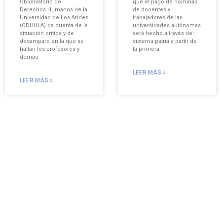
Observatorio de
que el pago de nóminas
Derechos Humanos de la
de docentes y
Universidad de Los Andes
trabajadores de las
(ODHULA) da cuenta de la
universidades autónomas
situación crítica y de
será hecho a través del
desamparo en la que se
sistema patria a partir de
hallan los profesores y
la primera
demás
LEER MÁS »
LEER MÁS »