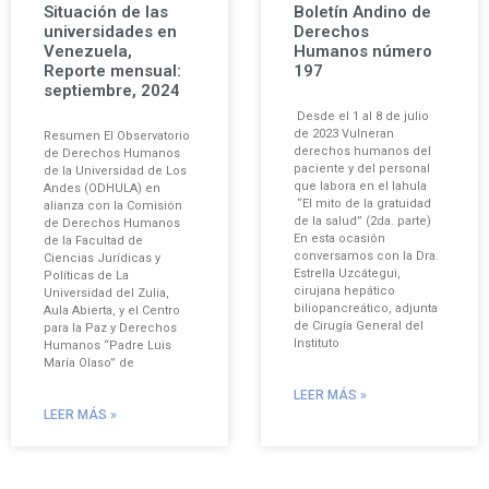
Situación de las
Boletín Andino de
universidades en
Derechos
Venezuela,
Humanos número
Reporte mensual:
197
septiembre, 2024
Desde el 1 al 8 de julio
de 2023 Vulneran
Resumen El Observatorio
derechos humanos del
de Derechos Humanos
paciente y del personal
de la Universidad de Los
que labora en el Iahula
Andes (ODHULA) en
“El mito de la gratuidad
alianza con la Comisión
de la salud” (2da. parte)
de Derechos Humanos
En esta ocasión
de la Facultad de
conversamos con la Dra.
Ciencias Jurídicas y
Estrella Uzcátegui,
Políticas de La
cirujana hepático
Universidad del Zulia,
biliopancreático, adjunta
Aula Abierta, y el Centro
de Cirugía General del
para la Paz y Derechos
Instituto
Humanos “Padre Luis
María Olaso” de
LEER MÁS »
LEER MÁS »