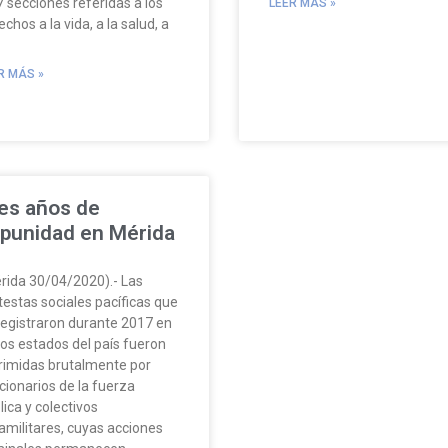
7 secciones referidas a los
LEER MÁS »
chos a la vida, a la salud, a
R MÁS »
es años de
punidad en Mérida
rida 30/04/2020).- Las
testas sociales pacíficas que
registraron durante 2017 en
ios estados del país fueron
rimidas brutalmente por
cionarios de la fuerza
lica y colectivos
amilitares, cuyas acciones