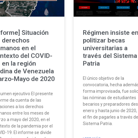
nforme] Situación
Régimen insiste e
 derechos
politizar becas
manos en el
universitarias a
ntexto del COVID-
través del Sistema
 en la región
Patria
dina de Venezuela
rzo-Mayo de 2020
El único objetivo de la
convocatoria, hecha ademá
forma improvisada, fue solic
umen ejecutivo El presente
las nóminas de estudiantes
orme da cuenta de las
becarios y preparadores de
laciones a los derechos
enero y hasta junio de 2020,
anos entre los meses de
el fin de pagarles a través de
zo a mayo del 2020, en el
Sistema Patria.
texto de la pandemia por el
ID-19. El informe se divide