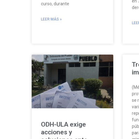
en 
curso, durante
dere
LEER MÁS »
LEE
Tr
im
(Mé
pro
se 
var
rep
fun
ODH-ULA exige
púb
acciones y
par