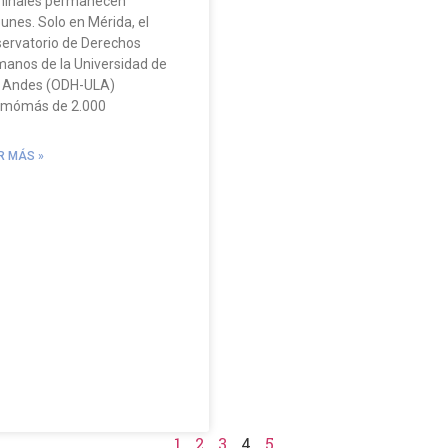
minales permanecen
unes. Solo en Mérida, el
ervatorio de Derechos
anos de la Universidad de
 Andes (ODH-ULA)
imómás de 2.000
R MÁS »
1
2
3
4
5