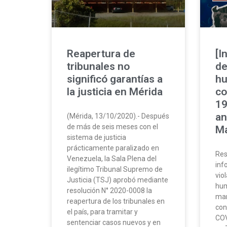
Reapertura de
[I
tribunales no
de
significó garantías a
hu
la justicia en Mérida
co
19
an
(Mérida, 13/10/2020).- Después
de más de seis meses con el
Ma
sistema de justicia
prácticamente paralizado en
Res
Venezuela, la Sala Plena del
inf
ilegítimo Tribunal Supremo de
vio
Justicia (TSJ) aprobó mediante
hum
resolución N° 2020-0008 la
mar
reapertura de los tribunales en
con
el país, para tramitar y
COV
sentenciar casos nuevos y en