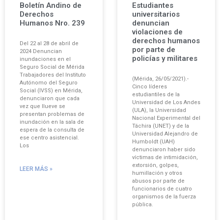
Boletín Andino de
Estudiantes
Derechos
universitarios
Humanos Nro. 239
denuncian
violaciones de
derechos humanos
Del 22 al 28 de abril de
por parte de
2024 Denuncian
policías y militares
inundaciones en el
Seguro Social de Mérida
Trabajadores del Instituto
(Mérida, 26/05/2021).-
Autónomo del Seguro
Cinco líderes
Social (IVSS) en Mérida,
estudiantiles de la
denunciaron que cada
Universidad de Los Andes
vez que llueve se
(ULA), la Universidad
presentan problemas de
Nacional Experimental del
inundación en la sala de
Táchira (UNET) y de la
espera de la consulta de
Universidad Alejandro de
ese centro asistencial.
Humboldt (UAH)
Los
denunciaron haber sido
víctimas de intimidación,
extorsión, golpes,
LEER MÁS »
humillación y otros
abusos por parte de
funcionarios de cuatro
organismos de la fuerza
pública.