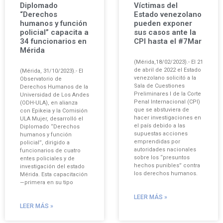
Diplomado
Víctimas del
“Derechos
Estado venezolano
humanos y función
pueden exponer
policial” capacita a
sus casos ante la
34 funcionarios en
CPI hasta el #7Mar
Mérida
(Mérida,18/02/2023).- El 21
de abril de 2022 el Estado
(Mérida, 31/10/2023).- El
venezolano solicitó a la
Observatorio de
Sala de Cuestiones
Derechos Humanos de la
Preliminares I de la Corte
Universidad de Los Andes
Penal Internacional (CPI)
(ODH-ULA), en alianza
que se abstuviera de
con Epikeia y la Comisión
hacer investigaciones en
ULA Mujer, desarrolló el
el país debido a las
Diplomado “Derechos
supuestas acciones
humanos y función
emprendidas por
policial”, dirigido a
autoridades nacionales
funcionarios de cuatro
sobre los “presuntos
entes policiales y de
hechos punibles” contra
investigación del estado
los derechos humanos.
Mérida. Esta capacitación
—primera en su tipo
LEER MÁS »
LEER MÁS »