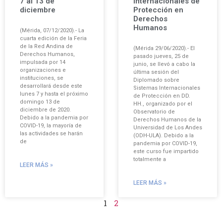
7 al 13 de
Internacionales de
diciembre
Protección en
Derechos
Humanos
(Mérida, 07/12/2020).- La
cuarta edición de la Feria
de la Red Andina de
(Mérida 29/06/2020).- El
Derechos Humanos,
pasado jueves, 25 de
impulsada por 14
junio, se llevó a cabo la
organizaciones e
última sesión del
instituciones, se
Diplomado sobre
desarrollará desde este
Sistemas Internacionales
lunes 7 y hasta el próximo
de Protección en DD.
domingo 13 de
HH., organizado por el
diciembre de 2020.
Observatorio de
Debido a la pandemia por
Derechos Humanos de la
COVID-19, la mayoría de
Universidad de Los Andes
las actividades se harán
(ODH-ULA). Debido a la
de
pandemia por COVID-19,
este curso fue impartido
totalmente a
LEER MÁS »
LEER MÁS »
1
2