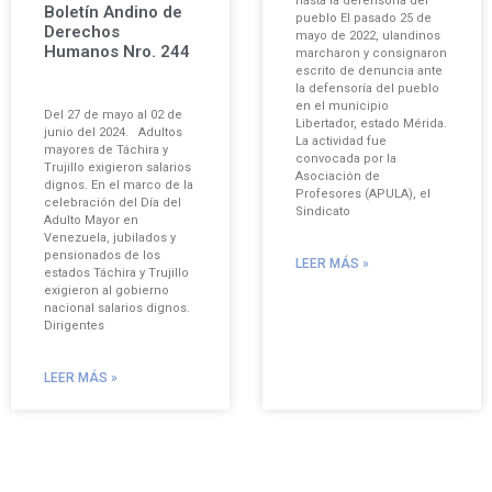
hasta la defensoría del
Boletín Andino de
pueblo El pasado 25 de
Derechos
mayo de 2022, ulandinos
Humanos Nro. 244
marcharon y consignaron
escrito de denuncia ante
la defensoría del pueblo
en el municipio
Del 27 de mayo al 02 de
Libertador, estado Mérida.
junio del 2024. Adultos
La actividad fue
mayores de Táchira y
convocada por la
Trujillo exigieron salarios
Asociación de
dignos. En el marco de la
Profesores (APULA), el
celebración del Día del
Sindicato
Adulto Mayor en
Venezuela, jubilados y
pensionados de los
LEER MÁS »
estados Táchira y Trujillo
exigieron al gobierno
nacional salarios dignos.
Dirigentes
LEER MÁS »