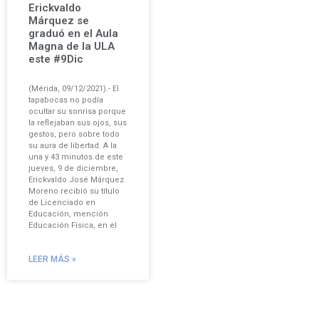
Erickvaldo
Márquez se
graduó en el Aula
Magna de la ULA
este #9Dic
(Mérida, 09/12/2021).- El
tapabocas no podía
ocultar su sonrisa porque
la reflejaban sus ojos, sus
gestos, pero sobre todo
su aura de libertad. A la
una y 43 minutos de este
jueves, 9 de diciembre,
Erickvaldo José Márquez
Moreno recibió su título
de Licenciado en
Educación, mención
Educación Física, en el
LEER MÁS »