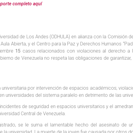
porte completo aquí
iversidad de Los Andes (ODHULA) en alianza con la Comisión d
a, Aula Abierta, y el Centro para la Paz y Derechos Humanos “Pad
viembre
15
casos relacionados con violaciones al derecho a 
Gobierno de Venezuela no respeta las obligaciones de garantizar
universitaria por intervención de espacios académicos; violaci
n en universidades del sistema paralelo en detrimento de las un
 incidentes de seguridad en espacios universitarios y el amedran
niversidad Central de Venezuela.
istrado, se le suma el lamentable hecho del asesinato de un
 la universidad. La muerte de la joven fue causada por otros d