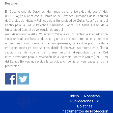
Resumen
El Observatorio de Derechos Humanos de la Universidad de Los Andes
(ODHULA) en alianza con la Comisión de Derechos Humanos de la Facultad
de Ciencias Jurídicas y Políticas de la Universidad del Zulia, Aula Abierta, y el
Centro para la Paz y Derechos Humanos “Padre Luis María Olaso” de la
Universidad Central de Venezuela, durante el
mes de noviembre del 2021 registró 29 nuevos incidentes relacionados con
violaciones al derecho a la educación y otros derechos humanos en el contexto
universitario, como consecuencia, principalmente, de la asfixia presupuestaria
impuesta por el Ejecutivo Nacional desde el año 2008. Asimismo, en la última
sección se da cuenta del primer informe diagnóstico de la Red
Interuniversitaria para la Prevención de la Violencia Contra la Mujer (UNIPREV)
del Estado Bolívar, que evalúa la participación de las universidades en dicha
prevención.
Inicio
Nosotros
Publicaciones
Boletines
Instrumentos de Protección