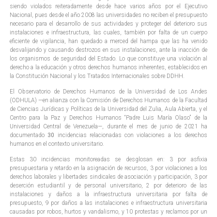
siendo violados reiteradamente desde hace varios años por el Ejecutivo
Nacional, pues desde el año 2008 las universidades no reciben el presupuesto
necesario para el desarrollo de sus actividades y proteger del deterioro sus
instalaciones e infraestructura, las cuales, también por falta de un cuerpo
eficiente de vigilancia, han quedado a merced del hampa que las ha venido
desvalijando y causando destrozos en sus instalaciones, ante la inacción de
los organismos de seguridad del Estado. Lo que constituye una violación al
derecho a la educación y otros derechos humanos inherentes, establecidos en
la Constitución Nacional y los Tratados Internacionales sobre DDHH.
El Observatorio de Derechos Humanos de la Universidad de Los Andes
(ODHULA) —en alianza con la Comisión de Derechos Humanos de la Facultad
de Ciencias Jurídicas y Políticas de la Universidad del Zulia, Aula Abierta, y el
Centro para la Paz y Derechos Humanos “Padre Luis María Olaso” de la
Universidad Central de Venezuela—, durante el mes de junio de 2021 ha
documentado
30
incidencias relacionadas con violaciones a los derechos
humanos en el contexto universitario.
Estas 30 incidencias monitoreadas se desglosan en: 3 por asfixia
presupuestaria y retardo en la asignación de recursos, 3 por violaciones a los
derechos laborales y libertades sindicales de asociación y participación, 3 por
deserción estudiantil y de personal universitario, 2 por deterioro de las
instalaciones y daños a la infraestructura universitaria por falta de
presupuesto, 9 por daños a las instalaciones e infraestructura universitaria
causadas por robos, hurtos y vandalismo, y 10 protestas y reclamos por un