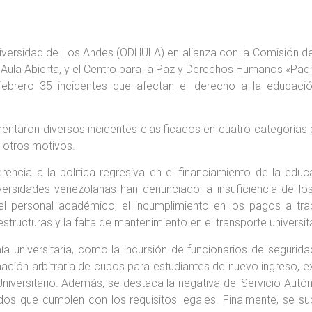
iversidad de Los Andes (ODHULA) en alianza con la Comisión d
a, Aula Abierta, y el Centro para la Paz y Derechos Humanos «Pad
 febrero 35 incidentes que afectan el derecho a la educac
mentaron diversos incidentes clasificados en cuatro categorías
 otros motivos.
rencia a la política regresiva en el financiamiento de la educ
universidades venezolanas han denunciado la insuficiencia de 
l personal académico, el incumplimiento en los pagos a tra
aestructuras y la falta de mantenimiento en el transporte universit
a universitaria, como la incursión de funcionarios de segurida
ación arbitraria de cupos para estudiantes de nuevo ingreso, ex
 Universitario. Además, se destaca la negativa del Servicio Aut
os que cumplen con los requisitos legales. Finalmente, se sub