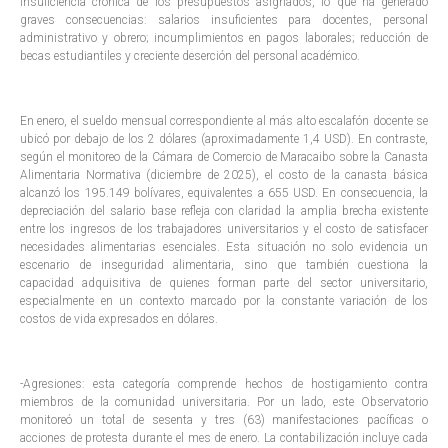
insuficiencia crónica de los presupuestos asignados, lo que ha generado
graves consecuencias: salarios insuficientes para docentes, personal
administrativo y obrero; incumplimientos en pagos laborales; reducción de
becas estudiantiles y creciente deserción del personal académico.
En enero, el sueldo mensual correspondiente al más alto escalafón docente se
ubicó por debajo de los 2 dólares (aproximadamente 1,4 USD). En contraste,
según el monitoreo de la Cámara de Comercio de Maracaibo sobre la Canasta
Alimentaria Normativa (diciembre de 2025), el costo de la canasta básica
alcanzó los 195.149 bolívares, equivalentes a 655 USD. En consecuencia, la
depreciación del salario base refleja con claridad la amplia brecha existente
entre los ingresos de los trabajadores universitarios y el costo de satisfacer
necesidades alimentarias esenciales. Esta situación no solo evidencia un
escenario de inseguridad alimentaria, sino que también cuestiona la
capacidad adquisitiva de quienes forman parte del sector universitario,
especialmente en un contexto marcado por la constante variación de los
costos de vida expresados en dólares.
-Agresiones: esta categoría comprende hechos de hostigamiento contra
miembros de la comunidad universitaria. Por un lado, este Observatorio
monitoreó un total de sesenta y tres (63) manifestaciones pacíficas o
acciones de protesta durante el mes de enero. La contabilización incluye cada