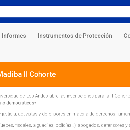
Informes
Instrumentos de Protección
Co
adiba II Cohorte
versidad de Los Andes abre las inscripciones para la II Coho
 no democráticos».
 justicia, activistas y defensores en materia de derechos huma
 (jueces, fiscales, alguaciles, policías…); abogados, defensores