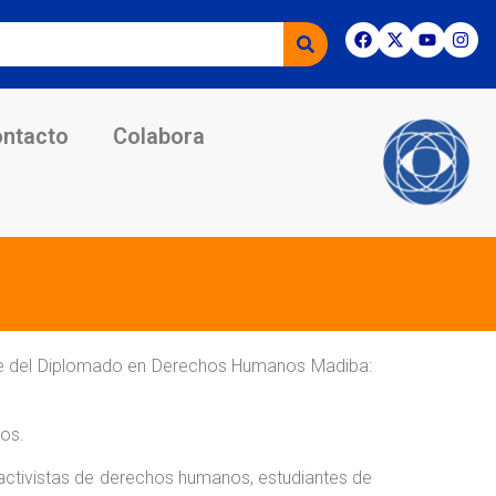
ntacto
Colabora
rte del Diplomado en Derechos Humanos Madiba:
nos.
 y activistas de derechos humanos, estudiantes de