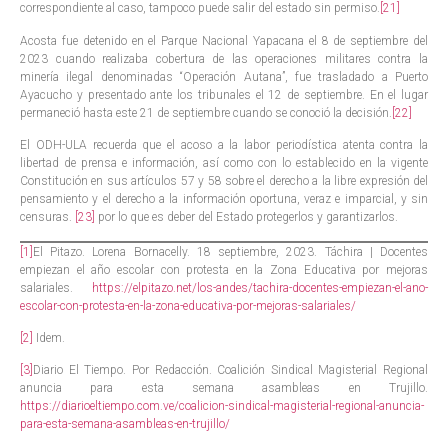
correspondiente al caso, tampoco puede salir del estado sin permiso.
[21]
Acosta fue detenido en el Parque Nacional Yapacana el 8 de septiembre del
2023 cuando realizaba cobertura de las operaciones militares contra la
minería ilegal denominadas “Operación Autana”, fue trasladado a Puerto
Ayacucho y presentado ante los tribunales el 12 de septiembre. En el lugar
permaneció hasta este 21 de septiembre cuando se conoció la decisión.
[22]
El ODH-ULA recuerda que el acoso a la labor periodística atenta contra la
libertad de prensa e información, así como con lo establecido en la vigente
Constitución en sus artículos 57 y 58 sobre el derecho a la libre expresión del
pensamiento y el derecho a la información oportuna, veraz e imparcial, y sin
censuras.
[23]
por lo que es deber del Estado protegerlos y garantizarlos.
[1]
El Pitazo. Lorena Bornacelly. 18 septiembre, 2023. Táchira | Docentes
empiezan el año escolar con protesta en la Zona Educativa por mejoras
salariales.
https://elpitazo.net/los-andes/tachira-docentes-empiezan-el-ano-
escolar-con-protesta-en-la-zona-educativa-por-mejoras-salariales/
[2]
Idem.
[3]
Diario El Tiempo. Por Redacción. Coalición Sindical Magisterial Regional
anuncia para esta semana asambleas en Trujillo.
https://diarioeltiempo.com.ve/coalicion-sindical-magisterial-regional-anuncia-
para-esta-semana-asambleas-en-trujillo/