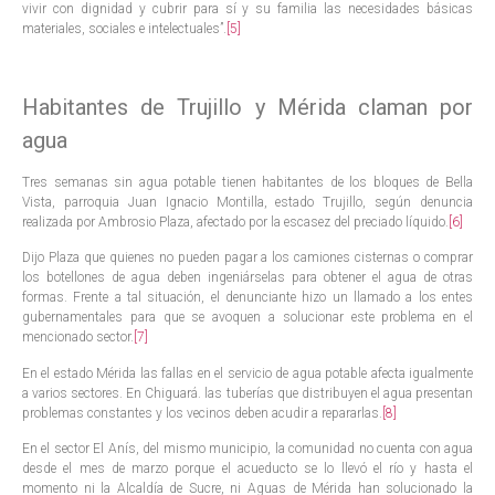
vivir con dignidad y cubrir para sí y su familia las necesidades básicas
materiales, sociales e intelectuales”.
[5]
Habitantes de Trujillo y Mérida claman por
agua
Tres semanas sin agua potable tienen habitantes de los bloques de Bella
Vista, parroquia Juan Ignacio Montilla, estado Trujillo, según denuncia
realizada por Ambrosio Plaza, afectado por la escasez del preciado líquido.
[6]
Dijo Plaza que quienes no pueden pagar a los camiones cisternas o comprar
los botellones de agua deben ingeniárselas para obtener el agua de otras
formas. Frente a tal situación, el denunciante hizo un llamado a los entes
gubernamentales para que se avoquen a solucionar este problema en el
mencionado sector.
[7]
En el estado Mérida las fallas en el servicio de agua potable afecta igualmente
a varios sectores. En Chiguará. las tuberías que distribuyen el agua presentan
problemas constantes y los vecinos deben acudir a repararlas.
[8]
En el sector El Anís, del mismo municipio, la comunidad no cuenta con agua
desde el mes de marzo porque el acueducto se lo llevó el río y hasta el
momento ni la Alcaldía de Sucre, ni Aguas de Mérida han solucionado la