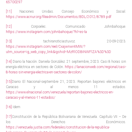
65700297
[11]
Naciones Unidas. Consejo Económico y Social.
https://www.acnur.org/fileadmin/Documentos/BDL/2012/8789.pdf
[12]
Corpoelec. Comunicado Johnbahoque.
https://www.instagram.com/johnbahoque/?hl=es-la
[13]
tachiranoticiastuvoz. 20-09-2023.
https://www.instagram.com/reel/Cxajwnwr4MW/?
utm_source=ig_web_copy_link&igshid=MzRlODBiNWFlZA%3D%3D
[14]
Diario la Nación. Daniela González. 21 septiembre, 2023. Casi 8 horas sin
energía eléctrica en sectores de Colón.
https://lanacionweb.com/regional/casi-
8-horas-sin-energia-electrica-en-sectores-de-colon/
[15]
Diario El Nacional-septiembre 21, 2023. Reportan bajones eléctricos en
Caracas y al menos 11 estados.
https://www.elnacional.com/venezuela/reportan-bajones-electricos-en-
caracas-y-al-menos-11-estados/
[16]
Idem
[17]
Constitución de la República Bolivariana de Venezuela. Capítulo VII – De
los Derechos Económicos.
https://venezuela.justia.com/federales/constitucion-de-la-republica-