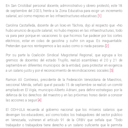
En San Cristóbal personal docente, administrativo y obrero protestó, este 18
de septiembre del 2023, frente a la Zona Educativa para exigir un incremento
salarial, así como mejoras en las infraestructuras educativas.
[1]
Carolina Castañeda, docente de un liceo en Táchira, dijo al respecto que: «No
hubo anuncio de ajuste salarial, no hubo mejoras en las infraestructuras, todo
va para peor porque en vacaciones lo que hicimos fue padecer por los cortes
eléctricos, estar en colas de gasolina y sufrir sin agua. Es inaguantable.
Pretenden que nos reintegremos a las aulas como si nada pasara».
[2]
Por su parte la Coalición Sindical Magisterial Regional, que agrupa a los
gremios de docentes del estado Trujillo, realizó asambleas el 20 y 21 de
septiembre en diferentes municipios de la entidad, para protestar en exigencia
a un salario justo y por el reconocimiento de reivindicaciones sociales.
[3]
Ramon Alí Contreras, presidente de la Federación Venezolana de Maestros,
seccional Mérida, señaló que el pasado 15 de septiembre se realizó un comité
ampliado en El Vigía, municipio Alberto Adriani, para definir estrategias por la
defensa de los derechos del maestro y en las próximas horas darán a conocer
las acciones a seguir.
[4]
El ODH-ULA recuerda al gobierno nacional que los míseros salarios que
devengan los educadores, así como todos los trabajadores del sector público
en Venezuela, vulneran el artículo 91 de la CRBV que señala que: “Todo
trabajador o trabajadora tiene derecho a un salario suficiente que le permita