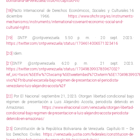
bolivariana-de-venezuela/titulo-iii/capitulo-vii/
[18]
Pacto Internacional de Derechos Económicos, Sociales y Culturales.16
diciembre 1966.
https://www.ohchr.org/es/instruments-
mechanisms/instruments/international-covenant-economic-social-and-
cultural-rights
[19]
SNTP. @sntpvenezuela. 5:50 p. m. · 20 sept. 2023.·
https://twitter.com/sntpvenezuela/status/1704614006571323416
[20]
Idem.
[21]
SNTP. @sntpvenezuela. 6:20 p. m. · 21 sept. 2023.
https://twitter.com/sntpvenezuela/status/1704983993785967032?
ref_src=twsrc%5Etfw%7Ctwcamp%5Etweetembed%7Ctwterm%5E170498399378
vivo%2Ftribunal-excarcela-bajo-regimen-de-presentacion-al-periodista-
venezolano-luis-alejandro-acosta%2F
[22]
Por El Nacional -septiembre 21, 2023. Otorgan libertad condicional bajo
régimen de presentación a Luis Alejandro Acosta, periodista detenido en
Amazonas.
https://www.elnacional.com/venezuela/otorgan-libertad-
condicional-bajo-regimen-de-presentacion-a-luis-alejandro-acosta-periodista-
detenido-en-amazonas/
[23]
Constitución de la República Bolivariana de Venezuela. Capítulo III – De
los Derechos Civiles.
https://venezuela.justia.com/federales/constitucion-de-