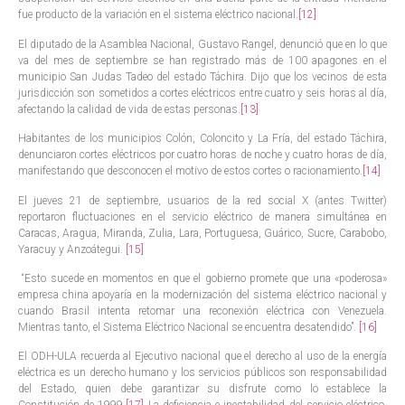
fue producto de la variación en el sistema eléctrico nacional.
[12]
El diputado de la Asamblea Nacional, Gustavo Rangel, denunció que en lo que
va del mes de septiembre se han registrado más de 100 apagones en el
municipio San Judas Tadeo del estado Táchira. Dijo que los vecinos de esta
jurisdicción son sometidos a cortes eléctricos entre cuatro y seis horas al día,
afectando la calidad de vida de estas personas.
[13]
Habitantes de los municipios Colón, Coloncito y La Fría, del estado Táchira,
denunciaron cortes eléctricos por cuatro horas de noche y cuatro horas de día,
manifestando que desconocen el motivo de estos cortes o racionamiento.
[14]
El jueves 21 de septiembre, usuarios de la red social X (antes Twitter)
reportaron fluctuaciones en el servicio eléctrico de manera simultánea en
Caracas, Aragua, Miranda, Zulia, Lara, Portuguesa, Guárico, Sucre, Carabobo,
Yaracuy y Anzoátegui.
[15]
“Esto sucede en momentos en que el gobierno promete que una «poderosa»
empresa china apoyaría en la modernización del sistema eléctrico nacional y
cuando Brasil intenta retomar una reconexión eléctrica con Venezuela.
Mientras tanto, el Sistema Eléctrico Nacional se encuentra desatendido”.
[16]
El ODH-ULA recuerda al Ejecutivo nacional que el derecho al uso de la energía
eléctrica es un derecho humano y los servicios públicos son responsabilidad
del Estado, quien debe garantizar su disfrute como lo establece la