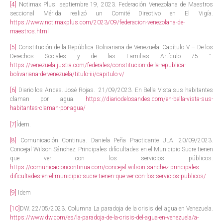
[4]
Notimax Plus. septiembre 19, 2023. Federación Venezolana de Maestros
seccional Mérida realizó un Comité Directivo en El Vigía.
https://www.notimaxplus.com/2023/09/federacion-venezolana-de-
maestros.html
[5]
Constitución de la República Bolivariana de Venezuela. Capítulo V – De los
Derechos Sociales y de las Familias Artículo 75 °.
https://venezuela.justia.com/federales/constitucion-de-la-republica-
bolivariana-de-venezuela/titulo-iii/capitulo-v/
[6]
Diario los Andes. José Rojas. 21/09/2023. En Bella Vista sus habitantes
claman por agua.
https://diariodelosandes.com/en-bella-vista-sus-
habitantes-claman-por-agua/
[7]
Ídem.
[8]
Comunicación Continua. Daniela Peña Practicante ULA. 20/09/2023.
Concejal Wilson Sánchez: Principales dificultades en el Municipio Sucre tienen
que ver con los servicios públicos.
https://comunicacioncontinua.com/concejal-wilson-sanchez-principales-
dificultades-en-el-municipio-sucre-tienen-que-ver-con-los-servicios-publicos/
[9]
Idem
[10]
DW. 22/05/2023. Columna La paradoja de la crisis del agua en Venezuela.
https://www.dw.com/es/la-paradoja-de-la-crisis-del-agua-en-venezuela/a-