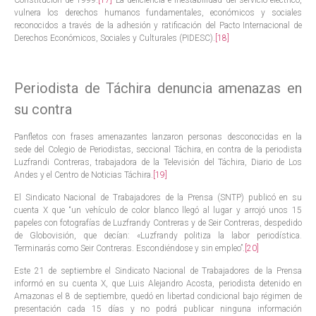
Constitución de 1999.
[17]
La deficiencia e inestabilidad del servicio eléctrico,
vulnera los derechos humanos fundamentales, económicos y sociales
reconocidos a través de la adhesión y ratificación del Pacto Internacional de
Derechos Económicos, Sociales y Culturales (PIDESC).
[18]
Periodista de Táchira denuncia amenazas en
su contra
Panfletos con frases amenazantes lanzaron personas desconocidas en la
sede del Colegio de Periodistas, seccional Táchira, en contra de la periodista
Luzfrandi Contreras, trabajadora de la Televisión del Táchira, Diario de Los
Andes y el Centro de Noticias Táchira.
[19]
El Sindicato Nacional de Trabajadores de la Prensa (SNTP) publicó en su
cuenta X que “un vehículo de color blanco llegó al lugar y arrojó unos 15
papeles con fotografías de Luzfrandy Contreras y de Seir Contreras, despedido
de Globovisión, que decían: «Luzfrandy politiza la labor periodística.
Terminarás como Seir Contreras. Escondiéndose y sin empleo”.
[20]
Este 21 de septiembre el Sindicato Nacional de Trabajadores de la Prensa
informó en su cuenta X, que Luis Alejandro Acosta, periodista detenido en
Amazonas el 8 de septiembre, quedó en libertad condicional bajo régimen de
presentación cada 15 días y no podrá publicar ninguna información