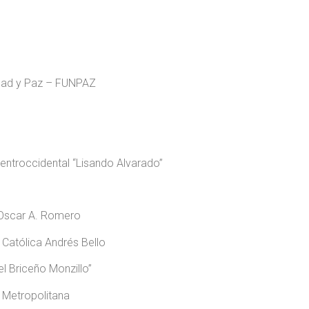
ridad y Paz – FUNPAZ
ntroccidental “Lisando Alvarado”
Oscar A. Romero
Católica Andrés Bello
l Briceño Monzillo”
 Metropolitana