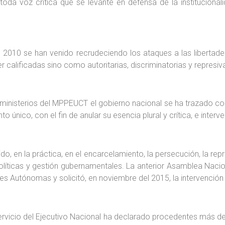
 toda voz crítica que se levante en defensa de la instituciona
2010 se han venido recrudeciendo los ataques a las libertades 
 calificadas sino como autoritarias, discriminatorias y represiv
eministerios del MPPEUCT el gobierno nacional se ha trazado c
nico, con el fin de anular su esencia plural y crítica, e interven
, en la práctica, en el encarcelamiento, la persecución, la repre
íticas y gestión gubernamentales. La anterior Asamblea Naciona
es Autónomas y solicitó, en noviembre del 2015, la intervenció
 servicio del Ejecutivo Nacional ha declarado procedentes más d