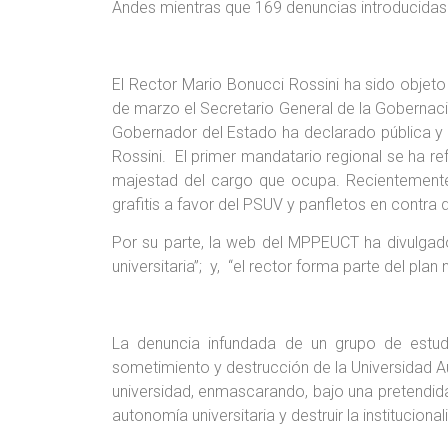
Andes mientras que 169 denuncias introducidas 
El Rector Mario Bonucci Rossini ha sido objet
de marzo el Secretario General de la Gobernación
Gobernador del Estado ha declarado pública y 
Rossini. El primer mandatario regional se ha r
majestad del cargo que ocupa. Recientemente e
grafitis a favor del PSUV y panfletos en contra 
Por su parte, la web del MPPEUCT ha divulgado 
universitaria”; y, “el rector forma parte del p
La denuncia infundada de un grupo de estud
sometimiento y destrucción de la Universidad Au
universidad, enmascarando, bajo una pretendida
autonomía universitaria y destruir la institucio