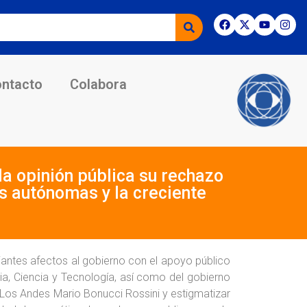
ntacto
Colabora
a opinión pública su rechazo
es autónomas y la creciente
diantes afectos al gobierno con el apoyo público
ia, Ciencia y Tecnología, así como del gobierno
de Los Andes Mario Bonucci Rossini y estigmatizar