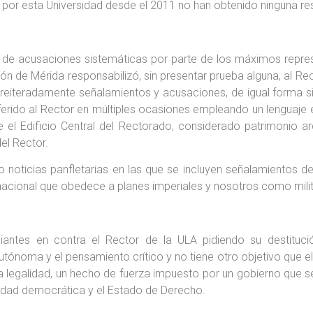
por esta Universidad desde el 2011 no han obtenido ninguna resp
o de acusaciones sistemáticas por parte de los máximos repres
 de Mérida responsabilizó, sin presentar prueba alguna, al Recto
reiteradamente señalamientos y acusaciones, de igual forma si
eferido al Rector en múltiples ocasiones empleando un lenguaj
l Edificio Central del Rectorado, considerado patrimonio arq
del Rector.
noticias panfletarias en las que se incluyen señalamientos del 
lan nacional que obedece a planes imperiales y nosotros como mil
iantes en contra el Rector de la ULA pidiendo su destituc
tónoma y el pensamiento crítico y no tiene otro objetivo que el 
 legalidad, un hecho de fuerza impuesto por un gobierno que s
nalidad democrática y el Estado de Derecho.