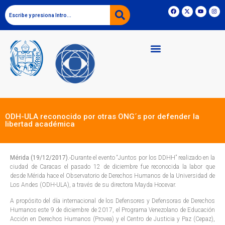
ODH-ULA reconocido por otras ONG´s por defender la
libertad académica
Mérida (19/12/2017).-
Durante el evento “Juntos por los DDHH” realizado en la
ciudad de Caracas el pasado 12 de diciembre fue reconocida la labor que
desde Mérida hace el Observatorio de Derechos Humanos de la Universidad de
Los Andes (ODH-ULA), a través de su directora Mayda Hocevar.
A propósito del día internacional de los Defensores y Defensoras de Derechos
Humanos este 9 de diciembre de 2017, el Programa Venezolano de Educación
Acción en Derechos Humanos (Provea) y el Centro de Justicia y Paz (Cepaz),