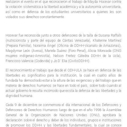
realizaron el evento en el que reconocieron el trabajo de Mayda Hocevar contra
la violación sistemática a la libertad académica y a la autonomía universitaria,
así como en defensa de los estudiantes universitarios a quienes les son
violados sus derechos constantemente.
Hocevar fue reconocida junto a otros defensores de la talla de Susana Raffalli
(nutricionista y parte del equipo de Cáritas Venezuela), Khaterine Martínez
(Prepara Familia), Noraima Ángel (Oficina de DDHH-Vicariato de Amazonas),
Magdymar León (Avesa), Mariela Suárez (Foro Penal), Alicia Moncada (ONG
mujeres indígenas-Amnistía), Nelson Freitez Cátedra DDHH de la Ucla),
Francisco Valencia (Codevida) y Jo D´ Elia (CivilisDDHH).
El reconocimiento al trabajo que desde el ODH-ULA se hace en defensa de las
libertades es significativo para la institución, la cual en cuatro años de
fundada ha demostrado estar a la altura de las exigencias y del trabajo que en
materia de derechos humanos se hace en todo el país, sobre todo cuando al
actual gobierno le resulta incómodo que exista la defensa de las libertades y la
dignidad humana.
Cada 9 de diciembre se conmemora el día internacional de los Defensores y
Defensoras de Derechos Humanos luego de que en el año 1998 la Asamblea
General de la Organización de Naciones Unidas (ONU), aprobara la
declaración sobre el derecho y deber de los individuos, grupos e instituciones
de promover los DDHH y las libertades fundamentales, la cual se conoce