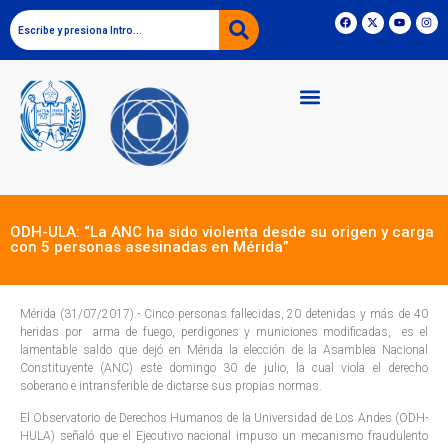
ODH-ULA: “La ANC ha sido violenta desde su origen y carga
con 5 personas asesinadas en Mérida”
Mérida (31/07/2017).- Cinco personas fallecidas, 20 detenidas y más de 40
heridas por arma de fuego, perdigones y municiones modificadas, es el
lamentable saldo que dejó en Mérida la elección de la Asamblea Nacional
Constituyente (ANC) este domingo 30 de julio, la cual viola el derecho
soberano e intransferible de dictarse sus propias normas.
El Observatorio de Derechos Humanos de la Universidad de Los Andes (ODH-
HULA) señaló que el Ejecutivo nacional impuso un mecanismo fraudulento