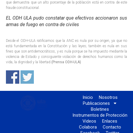
que demuestra que un alto porcentaje de la población está en contra de este
fraude constitucional.
EL ODH ULA pudo constatar que efectivos accionaron sus
armas de fuego en contra de civiles
Desde el ODH-ULA ratificamos que la ANC es nula por su origen, ya que no
está fundamentada en la Constitución y las leyes; también es nula en sus
fines que son antidemocráticos, y es nula porque se ha impuesto mediante la
violencia de Estado y consiguiente violación de derechos humanos como la
vida, la dignidad y la libertad.
(Prensa ODH-ULA)
Inicio
Nosotros
Publicaciones
Boletines
Instrumentos de Protección
Videos
Enlaces
Colabora
Contacto
Facebook
Twitter