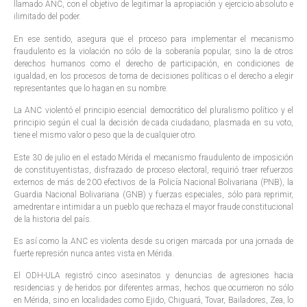
llamado ANC, con el objetivo de legitimar la apropiación y ejercicio absoluto e
ilimitado del poder.
En ese sentido, asegura que el proceso para implementar el mecanismo
fraudulento es la violación no sólo de la soberanía popular, sino la de otros
derechos humanos como el derecho de participación, en condiciones de
igualdad, en los procesos de toma de decisiones políticas o el derecho a elegir
representantes que lo hagan en su nombre.
La ANC violentó el principio esencial democrático del pluralismo político y el
principio según el cual la decisión de cada ciudadano, plasmada en su voto,
tiene el mismo valor o peso que la de cualquier otro.
Este 30 de julio en el estado Mérida el mecanismo fraudulento de imposición
de constituyentistas, disfrazado de proceso electoral, requirió traer refuerzos
externos de más de 200 efectivos de la Policía Nacional Bolivariana (PNB), la
Guardia Nacional Bolivariana (GNB) y fuerzas especiales, sólo para reprimir,
amedrentar e intimidar a un pueblo que rechaza el mayor fraude constitucional
de la historia del país.
Es así como la ANC es violenta desde su origen marcada por una jornada de
fuerte represión nunca antes vista en Mérida.
El ODH-ULA registró cinco asesinatos y denuncias de agresiones hacia
residencias y de heridos por diferentes armas, hechos que ocurrieron no sólo
en Mérida, sino en localidades como Ejido, Chiguará, Tovar, Bailadores, Zea, lo